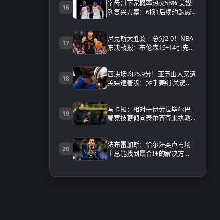
字母哥下家概率热火58% 美媒
16
列复兴方案：6换1后续约鲍威
尔+连签4人
尼克斯大胜骑士总分2-0！NBA
17
东决战报：布伦森19+14引先发
全上双 米登合砍44分 附全场录
像回放
西决场均25.9分！亚历山大又遭
18
美媒逮着喷：摊手要哨 关键球
拒投
马卡报：相对于伊劳拉毕尔巴
19
鄂竞技更倾向泰尔齐奇来执教
球队
法布雷加斯：恰尔汗奥卢再场
20
上总能找到最合理的解决方
案，他是属于冠军级球员