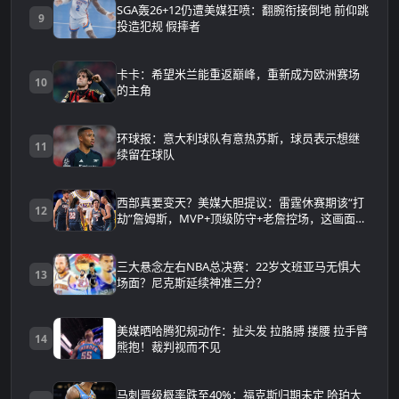
SGA轰26+12仍遭美媒狂喷：翻腕衔接倒地 前仰跳
9
投造犯规 假摔者
卡卡：希望米兰能重返巅峰，重新成为欧洲赛场
10
的主角
环球报：意大利球队有意热苏斯，球员表示想继
11
续留在球队
西部真要变天？美媒大胆提议：雷霆休赛期该“打
12
劫”詹姆斯，MVP+顶级防守+老詹控场，这画面太
可怕
三大悬念左右NBA总决赛：22岁文班亚马无惧大
13
场面？尼克斯延续神准三分？
美媒晒哈腾犯规动作：扯头发 拉胳膊 搂腰 拉手臂
14
熊抱！裁判视而不见
马刺晋级概率跌至40%：福克斯归期未定 哈珀大