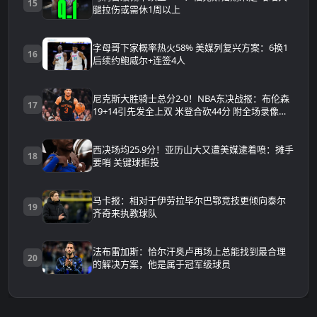
15
腿拉伤或需休1周以上
字母哥下家概率热火58% 美媒列复兴方案：6换1
16
后续约鲍威尔+连签4人
尼克斯大胜骑士总分2-0！NBA东决战报：布伦森
17
19+14引先发全上双 米登合砍44分 附全场录像回
放
西决场均25.9分！亚历山大又遭美媒逮着喷：摊手
18
要哨 关键球拒投
马卡报：相对于伊劳拉毕尔巴鄂竞技更倾向泰尔
19
齐奇来执教球队
法布雷加斯：恰尔汗奥卢再场上总能找到最合理
20
的解决方案，他是属于冠军级球员