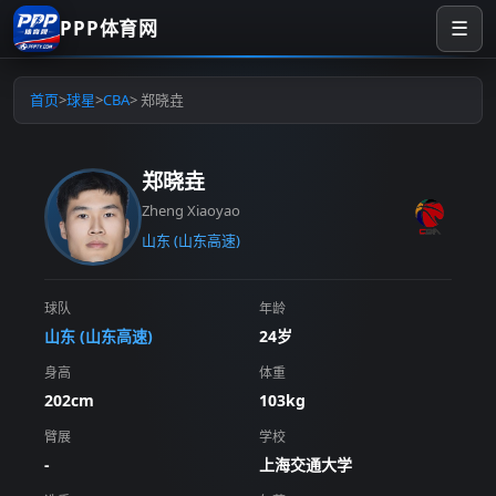
PPP体育网
☰
首页
>
球星
>
CBA
> 郑晓垚
郑晓垚
Zheng Xiaoyao
山东 (山东高速)
球队
年龄
山东 (山东高速)
24岁
身高
体重
202cm
103kg
臂展
学校
-
上海交通大学