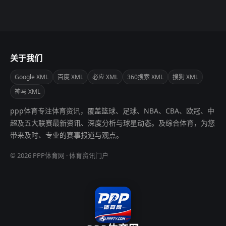
关于我们
Google XML
百度 XML
必应 XML
360搜索 XML
搜狗 XML
神马 XML
ppp体育专注体育资讯，覆盖篮球、足球、NBA、CBA、欧冠、中
超及五大联赛最新资讯、深度分析与球星动态。及综合体育，为您
带来及时、专业的赛事报道与观点。
© 2026 PPP体育网 · 体育资讯门户