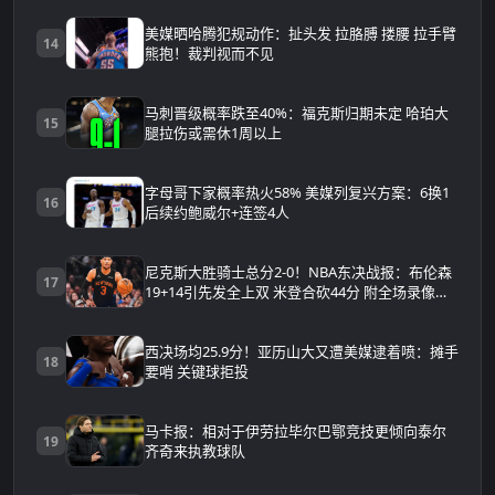
美媒晒哈腾犯规动作：扯头发 拉胳膊 搂腰 拉手臂
14
熊抱！裁判视而不见
马刺晋级概率跌至40%：福克斯归期未定 哈珀大
15
腿拉伤或需休1周以上
字母哥下家概率热火58% 美媒列复兴方案：6换1
16
后续约鲍威尔+连签4人
尼克斯大胜骑士总分2-0！NBA东决战报：布伦森
17
19+14引先发全上双 米登合砍44分 附全场录像回
放
西决场均25.9分！亚历山大又遭美媒逮着喷：摊手
18
要哨 关键球拒投
马卡报：相对于伊劳拉毕尔巴鄂竞技更倾向泰尔
19
齐奇来执教球队