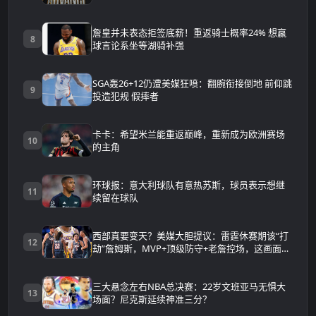
詹皇并未表态拒签底薪！重返骑士概率24% 想赢
8
球言论系坐等湖骑补强
SGA轰26+12仍遭美媒狂喷：翻腕衔接倒地 前仰跳
9
投造犯规 假摔者
卡卡：希望米兰能重返巅峰，重新成为欧洲赛场
10
的主角
环球报：意大利球队有意热苏斯，球员表示想继
11
续留在球队
西部真要变天？美媒大胆提议：雷霆休赛期该“打
12
劫”詹姆斯，MVP+顶级防守+老詹控场，这画面太
可怕
三大悬念左右NBA总决赛：22岁文班亚马无惧大
13
场面？尼克斯延续神准三分？