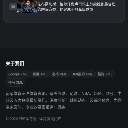
法布雷加斯：恰尔汗奥卢再场上总能找到最合理
20
的解决方案，他是属于冠军级球员
关于我们
Google XML
百度 XML
必应 XML
360搜索 XML
搜狗 XML
神马 XML
ppp体育专注体育资讯，覆盖篮球、足球、NBA、CBA、欧冠、中
超及五大联赛最新资讯、深度分析与球星动态。及综合体育，为您
带来及时、专业的赛事报道与观点。
© 2026 PPP体育网 · 体育资讯门户