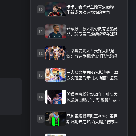
卡卡：希望米兰能重返巅峰，
10
重新成为欧洲赛场的主角
环球报：意大利球队有意热苏
11
斯，球员表示想继续留在球队
西部真要变天？美媒大胆提
12
议：雷霆休赛期该“打劫”詹姆
斯，MVP+顶级防守+老詹控
场，这画面太可怕
三大悬念左右NBA总决赛：22
13
岁文班亚马无惧大场面？尼克
斯延续神准三分？
美媒晒哈腾犯规动作：扯头发
14
拉胳膊 搂腰 拉手臂 熊抱！裁判
视而不见
马刺晋级概率跌至40%：福克
15
斯归期未定 哈珀大腿拉伤或需
休1周以上