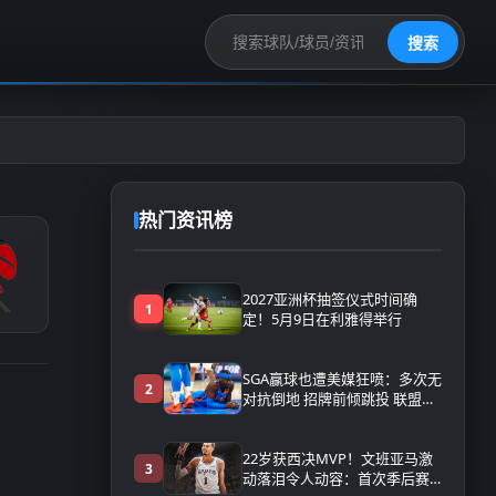
搜索
热门资讯榜
2027亚洲杯抽签仪式时间确
1
定！5月9日在利雅得举行
SGA赢球也遭美媒狂喷：多次无
2
对抗倒地 招牌前倾跳投 联盟该
感到羞愧
22岁获西决MVP！文班亚马激
3
动落泪令人动容：首次季后赛