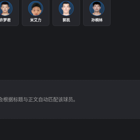
许梦君
米艾力
郭凯
孙桐林
会根据标题与正文自动匹配该球员。