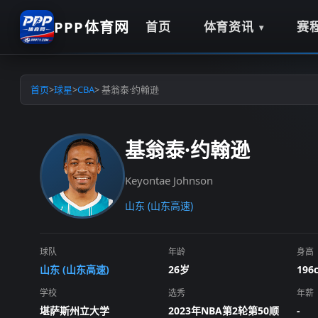
PPP体育网
首页
体育资讯
赛
首页
>
球星
>
CBA
> 基翁泰·约翰逊
基翁泰·约翰逊
Keyontae Johnson
山东 (山东高速)
球队
年龄
身高
山东 (山东高速)
26岁
196
学校
选秀
年薪
堪萨斯州立大学
2023年NBA第2轮第50顺
-