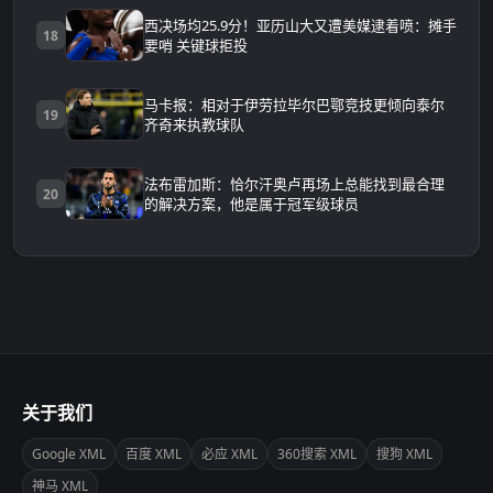
西决场均25.9分！亚历山大又遭美媒逮着喷：摊手
18
要哨 关键球拒投
马卡报：相对于伊劳拉毕尔巴鄂竞技更倾向泰尔
19
齐奇来执教球队
法布雷加斯：恰尔汗奥卢再场上总能找到最合理
20
的解决方案，他是属于冠军级球员
关于我们
Google XML
百度 XML
必应 XML
360搜索 XML
搜狗 XML
神马 XML