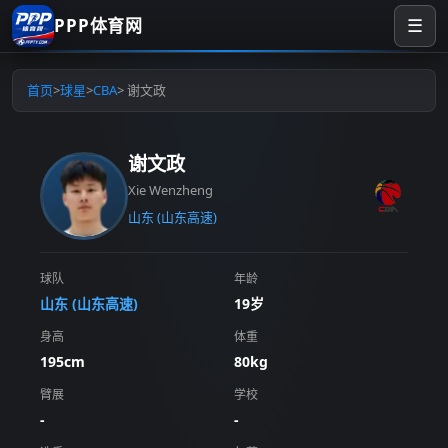
PPP体育网
☰
首页
>
球星
>
CBA
> 谢文政
谢文政
Xie Wenzheng
山东 (山东高速)
球队
年龄
山东 (山东高速)
19岁
身高
体重
195cm
80kg
臂展
学校
-
-