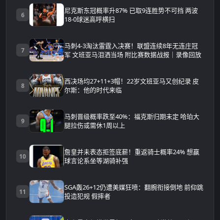
尼克斯东冠概率升87% 已取9连胜势不可挡 两波
6
18-0球迷高呼横扫
马刺4-3淘汰雷霆入决赛！联盟连续8年无连庄冠
7
军 文班亚马泪洒当场 附比赛数据战报｜录像回放
西决场均27+11+3帽！22岁文班亚马又创纪录 皮
8
尔斯：他的时代来临
马刺晋级概率跌至40%：福克斯归期未定 哈珀大
9
腿拉伤或需休1周以上
詹皇并未表态拒签底薪！重返骑士概率24% 想赢
10
球言论系坐等湖骑补强
SGA轰26+12仍遭美媒狂喷：翻腕衔接倒地 前仰跳
11
投造犯规 假摔者