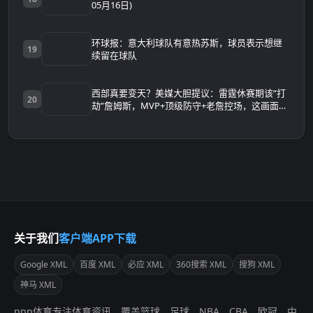
05月16日)
环球报：意大利球队有意热苏斯，球员表示想继
19
续留在球队
西部真要变天？美媒大胆提议：雷霆休赛期该“打
20
劫”詹姆斯，MVP+顶级防守+老詹控场，这画面太
可怕
关于我们
客户端APP下载
Google XML
百度 XML
必应 XML
360搜索 XML
搜狗 XML
神马 XML
ppp体育专注体育资讯，覆盖篮球、足球、NBA、CBA、欧冠、中