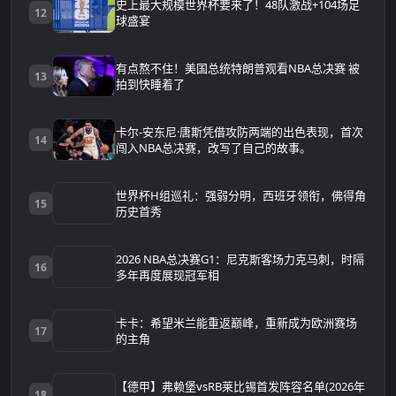
史上最大规模世界杯要来了！48队激战+104场足
12
球盛宴
有点熬不住！美国总统特朗普观看NBA总决赛 被
13
拍到快睡着了
卡尔-安东尼·唐斯凭借攻防两端的出色表现，首次
14
闯入NBA总决赛，改写了自己的故事。
世界杯H组巡礼：强弱分明，西班牙领衔，佛得角
15
历史首秀
2026 NBA总决赛G1：尼克斯客场力克马刺，时隔
16
多年再度展现冠军相
卡卡：希望米兰能重返巅峰，重新成为欧洲赛场
17
的主角
【德甲】弗赖堡vsRB莱比锡首发阵容名单(2026年
18