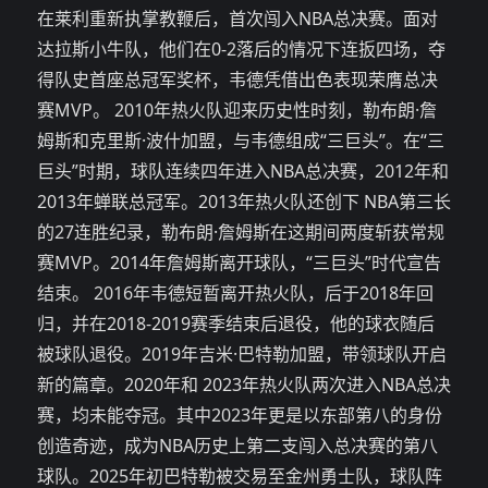
在莱利重新执掌教鞭后，首次闯入NBA总决赛。面对
达拉斯小牛队，他们在0-2落后的情况下连扳四场，夺
得队史首座总冠军奖杯，韦德凭借出色表现荣膺总决
赛MVP。 2010年热火队迎来历史性时刻，勒布朗·詹
姆斯和克里斯·波什加盟，与韦德组成“三巨头”。在“三
巨头”时期，球队连续四年进入NBA总决赛，2012年和
2013年蝉联总冠军。2013年热火队还创下 NBA第三长
的27连胜纪录，勒布朗·詹姆斯在这期间两度斩获常规
赛MVP。2014年詹姆斯离开球队，“三巨头”时代宣告
结束。 2016年韦德短暂离开热火队，后于2018年回
归，并在2018-2019赛季结束后退役，他的球衣随后
被球队退役。2019年吉米·巴特勒加盟，带领球队开启
新的篇章。2020年和 2023年热火队两次进入NBA总决
赛，均未能夺冠。其中2023年更是以东部第八的身份
创造奇迹，成为NBA历史上第二支闯入总决赛的第八
球队。2025年初巴特勒被交易至金州勇士队，球队阵