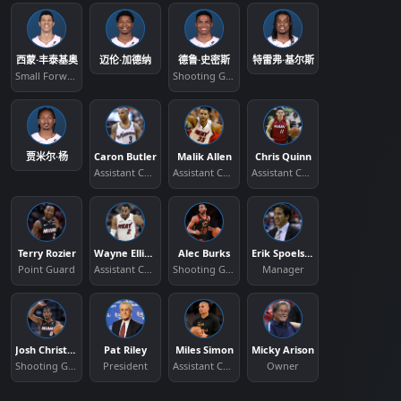
西蒙·丰泰基奥
迈伦·加德纳
德鲁·史密斯
特雷弗·基尔斯
Small Forward
Shooting Guard
贾米尔·杨
Caron Butler
Malik Allen
Chris Quinn
Assistant Coach
Assistant Coach
Assistant Coach
Terry Rozier
Wayne Ellington
Alec Burks
Erik Spoelstra
Point Guard
Assistant Coach
Shooting Guard
Manager
Josh Christopher
Pat Riley
Miles Simon
Micky Arison
Shooting Guard
President
Assistant Coach
Owner