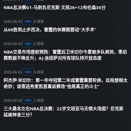
NBA总决赛G1-马刺负尼克斯 文班26+12布伦森30分
2026-06-02
0 阅读
NBA
从68胜到止步西决，雷霆的休赛期要动“大手术”
2026-06-02
0 阅读
NBA
NBA交易市场提前预热：雷霆后卫米切尔今夏被多队疯抢，季后
赛数据不降反升；AJ·迪班萨对所有球队持开放态度
2026-06-02
0 阅读
NBA
阿杰伊·米切尔：第一年夺冠第二年成雷霆重要轮换，这段旅程太
奇妙；谈落选秀麦凯恩重返赛场“他是真正的斗士”
2026-06-02
2 阅读
NBA
三大悬念左右NBA总决赛：22岁文班亚马无惧大场面？尼克斯
延续神准三分？