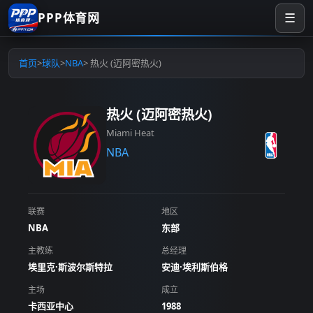
PPP体育网
☰
首页
>
球队
>
NBA
> 热火 (迈阿密热火)
热火 (迈阿密热火)
Miami Heat
NBA
联赛
地区
NBA
东部
主教练
总经理
埃里克·斯波尔斯特拉
安迪·埃利斯伯格
主场
成立
卡西亚中心
1988