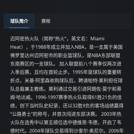
球队简介
赛程
迈阿密热火队（简称“热火”，英文名：Miami
Heat），于1988年成立并加入NBA，是一支属于美国
佛罗里达州迈阿密市的职业篮球队，是NBA东部联盟
东南赛区的一支球队。 加入联盟前八个赛季仅两次进
入季后赛，且均在首轮止步。1995年是球队的重要转
折点，米基·阿里森收购球队后，聘请帕特·莱利担任球
队总裁兼主教练。莱利通过交易引进阿朗佐·莫宁和蒂
姆·哈达威。1996-1997赛季热火队取得61胜21负的佳
绩，创下当时队史纪录，还以32胜9负的客场战绩赢得
“公路勇士”的称号，并首次闯进东部决赛。 2003年热
火队在选秀中以第五顺位选中德维恩·韦德，开启了韦
德时代。2004年球队交易得到沙奎尔·奥尼尔。2006年