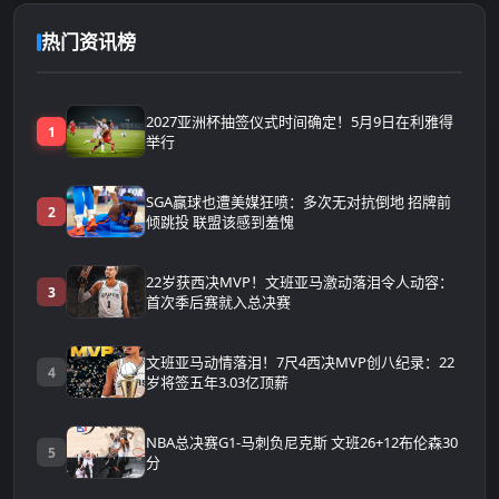
热门资讯榜
2027亚洲杯抽签仪式时间确定！5月9日在利雅得
1
举行
SGA赢球也遭美媒狂喷：多次无对抗倒地 招牌前
2
倾跳投 联盟该感到羞愧
22岁获西决MVP！文班亚马激动落泪令人动容：
3
首次季后赛就入总决赛
文班亚马动情落泪！7尺4西决MVP创八纪录：22
4
岁将签五年3.03亿顶薪
NBA总决赛G1-马刺负尼克斯 文班26+12布伦森30
5
分