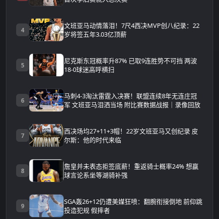
文班亚马动情落泪！7尺4西决MVP创八纪录：22
4
岁将签五年3.03亿顶薪
尼克斯东冠概率升87% 已取9连胜势不可挡 两波
5
18-0球迷高呼横扫
马刺4-3淘汰雷霆入决赛！联盟连续8年无连庄冠
6
军 文班亚马泪洒当场 附比赛数据战报｜录像回放
西决场均27+11+3帽！22岁文班亚马又创纪录 皮
7
尔斯：他的时代来临
詹皇并未表态拒签底薪！重返骑士概率24% 想赢
8
球言论系坐等湖骑补强
SGA轰26+12仍遭美媒狂喷：翻腕衔接倒地 前仰跳
9
投造犯规 假摔者