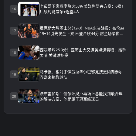
字母哥下家概率热火58% 美媒列复兴方案：6换1
16
后续约鲍威尔+连签4人
尼克斯大胜骑士总分2-0！NBA东决战报：布伦森
17
19+14引先发全上双 米登合砍44分 附全场录像回
放
西决场均25.9分！亚历山大又遭美媒逮着喷：摊手
18
要哨 关键球拒投
马卡报：相对于伊劳拉毕尔巴鄂竞技更倾向泰尔
19
齐奇来执教球队
法布雷加斯：恰尔汗奥卢再场上总能找到最合理
20
的解决方案，他是属于冠军级球员