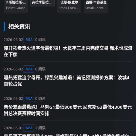
卡斯帕拉斯·雅库西奥尼斯
弗拉季斯拉夫·戈尔金
诺曼·鲍威尔
西蒙·丰泰基奥
Point Guard
Small Forward
Small Forward
相关资讯
2026-06-02
0 阅读
NBA
曝开拓者热火追字母最积极！大概率三周内完成交易 魔术也成潜
在下家
2026-06-02
0 阅读
NBA
曝热拓猛追字母哥，绿凯兴趣减退！美记预测报价方案：波城4
首轮占优
2026-06-02
0 阅读
NBA
票价差距最悬殊！马刺G1最低800美元 尼克斯G3最低4300美元
附总决赛赛程时间安排
2026-06-01
2 阅读
NBA