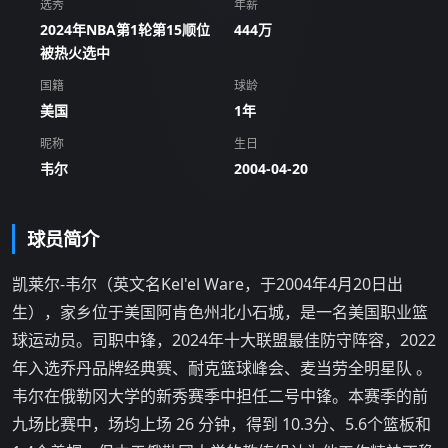
选秀
年薪
2024年NBA第1轮第15顺位
444万
被热火选中
国籍
球龄
美国
1年
昵称
生日
韦尔
2004-04-20
球员简介
凯莱尔-韦尔（英文名Kel'el Ware，于2004年4月20日出
生），家乡位于美国阿肯色州北小石城，是一名美国职业篮
球运动员。司职中锋，2024年十大联盟最佳防守阵容，2022
年入选乔丹品牌经典赛、耐克篮球峰会、麦当劳全明星队 。
韦尔在俄勒冈大学的新秀赛季中担任二号中锋。本赛季的前
九场比赛中，场均上场 26 分钟，得到 10.3分、5.6个篮板和