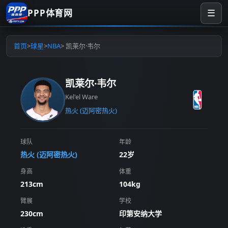
PPP体育网
☰
首页
>
球星
>
NBA
> 凯莱尔·韦尔
凯莱尔·韦尔
Kel'el Ware
热火 (迈阿密热火)
球队
年龄
热火 (迈阿密热火)
22岁
身高
体重
213cm
104kg
臂展
学校
230cm
印第安纳大学