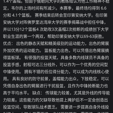
1.4个盖帽。但由于俄勒冈大学的教练组认为他工作精神不稳
定，韦尔的上场时间有所减少。本赛季，最终场均得到 6.6
分和 4.1个篮板。 赛季结束后转会至印第安纳大学。在印第
安纳大学对阵佛罗里达湾岸大学的赛季揭幕战中担任中锋，
并以13分12个篮板4 次助攻3次盖帽2次抢断的成绩创下大学
职业生涯的第一个两双，帮助印第安纳大学以69-63获胜。
优点： 出色的静态天赋和精英级别的运动能力，出色的臂展
外加优秀的运动能力。 篮板能力出色，可以凭借出色臂展摘
得篮板球。 有很强的投篮天赋，具备多数内线球员不具备的
投篮手感，射程可达三分线外，可以作为一个优秀的空间型
中锋使用。 拥有不错的低位得分能力，可以成为内线核心使
用。 具有良好的防守前景，盖帽能力出众，下肢稳定，可以
凭借自身出色的臂展进行干扰投篮，且作为中锋抢断能力也
高于平均水平。 缺点： 传球能力较差，尤其是外线的传导能
力较差。这些能力的欠缺导致他提上掩护后不一定会创造出
投篮空间，导致球队战术匮乏。 需要进一步提高自身外线投