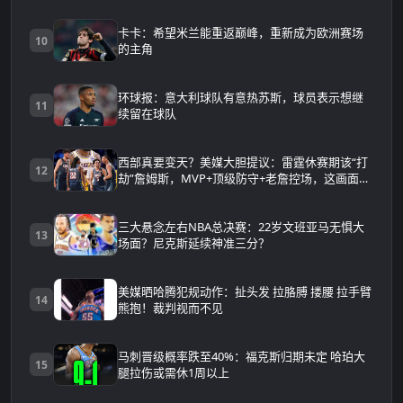
卡卡：希望米兰能重返巅峰，重新成为欧洲赛场
10
的主角
环球报：意大利球队有意热苏斯，球员表示想继
11
续留在球队
西部真要变天？美媒大胆提议：雷霆休赛期该“打
12
劫”詹姆斯，MVP+顶级防守+老詹控场，这画面太
可怕
三大悬念左右NBA总决赛：22岁文班亚马无惧大
13
场面？尼克斯延续神准三分？
美媒晒哈腾犯规动作：扯头发 拉胳膊 搂腰 拉手臂
14
熊抱！裁判视而不见
马刺晋级概率跌至40%：福克斯归期未定 哈珀大
15
腿拉伤或需休1周以上