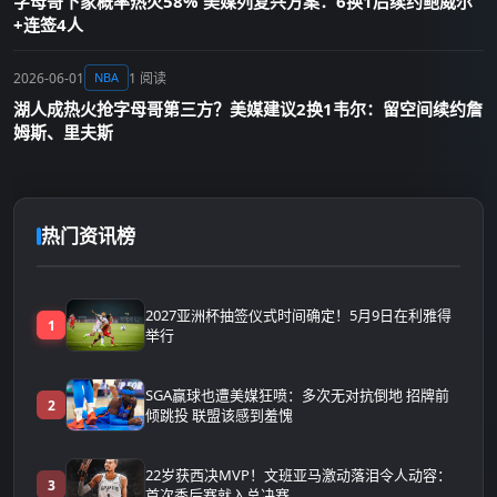
字母哥下家概率热火58% 美媒列复兴方案：6换1后续约鲍威尔
+连签4人
2026-06-01
1 阅读
NBA
湖人成热火抢字母哥第三方？美媒建议2换1韦尔：留空间续约詹
姆斯、里夫斯
热门资讯榜
2027亚洲杯抽签仪式时间确定！5月9日在利雅得
1
举行
SGA赢球也遭美媒狂喷：多次无对抗倒地 招牌前
2
倾跳投 联盟该感到羞愧
22岁获西决MVP！文班亚马激动落泪令人动容：
3
首次季后赛就入总决赛