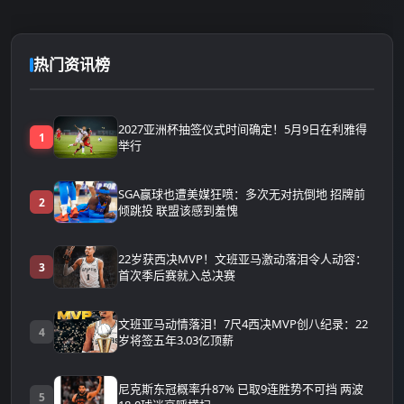
热门资讯榜
2027亚洲杯抽签仪式时间确定！5月9日在利雅得
1
举行
SGA赢球也遭美媒狂喷：多次无对抗倒地 招牌前
2
倾跳投 联盟该感到羞愧
22岁获西决MVP！文班亚马激动落泪令人动容：
3
首次季后赛就入总决赛
文班亚马动情落泪！7尺4西决MVP创八纪录：22
4
岁将签五年3.03亿顶薪
尼克斯东冠概率升87% 已取9连胜势不可挡 两波
5