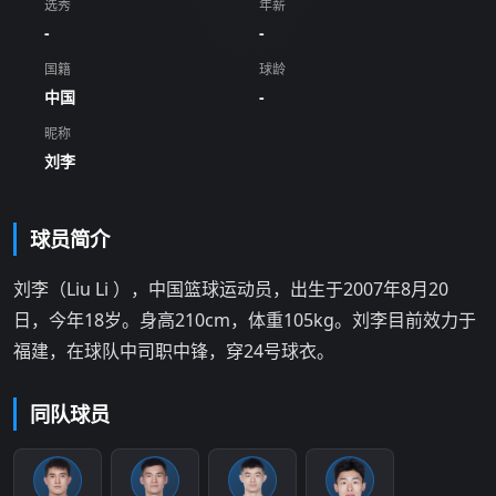
选秀
年薪
-
-
国籍
球龄
中国
-
昵称
刘李
球员简介
刘李（Liu Li ），中国篮球运动员，出生于2007年8月20
日，今年18岁。身高210cm，体重105kg。刘李目前效力于
福建，在球队中司职中锋，穿24号球衣。
同队球员