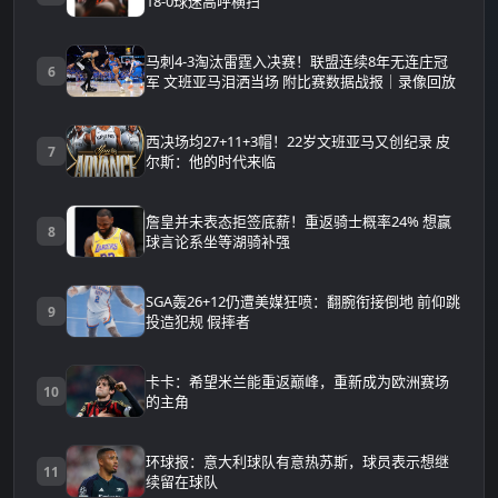
18-0球迷高呼横扫
马刺4-3淘汰雷霆入决赛！联盟连续8年无连庄冠
6
军 文班亚马泪洒当场 附比赛数据战报｜录像回放
西决场均27+11+3帽！22岁文班亚马又创纪录 皮
7
尔斯：他的时代来临
詹皇并未表态拒签底薪！重返骑士概率24% 想赢
8
球言论系坐等湖骑补强
SGA轰26+12仍遭美媒狂喷：翻腕衔接倒地 前仰跳
9
投造犯规 假摔者
卡卡：希望米兰能重返巅峰，重新成为欧洲赛场
10
的主角
环球报：意大利球队有意热苏斯，球员表示想继
11
续留在球队