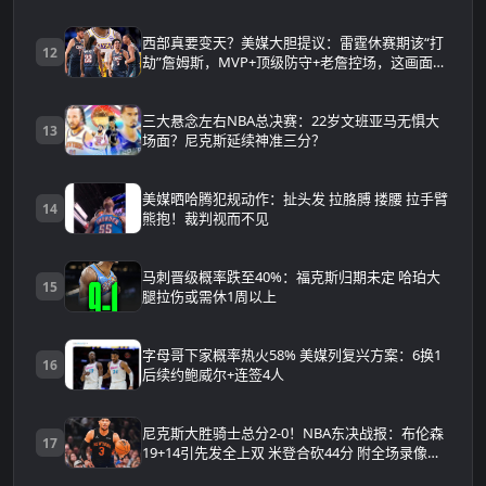
西部真要变天？美媒大胆提议：雷霆休赛期该“打
12
劫”詹姆斯，MVP+顶级防守+老詹控场，这画面太
可怕
三大悬念左右NBA总决赛：22岁文班亚马无惧大
13
场面？尼克斯延续神准三分？
美媒晒哈腾犯规动作：扯头发 拉胳膊 搂腰 拉手臂
14
熊抱！裁判视而不见
马刺晋级概率跌至40%：福克斯归期未定 哈珀大
15
腿拉伤或需休1周以上
字母哥下家概率热火58% 美媒列复兴方案：6换1
16
后续约鲍威尔+连签4人
尼克斯大胜骑士总分2-0！NBA东决战报：布伦森
17
19+14引先发全上双 米登合砍44分 附全场录像回
放