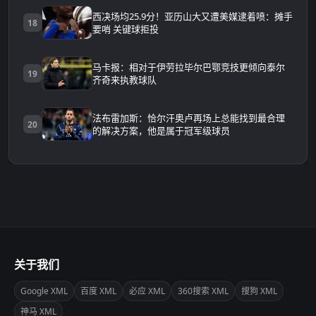
西决场均25.9分！亚历山大又遭美媒逮着喷：摊手
18
要哨 关键球拒投
马卡报：相对于伊劳拉毕尔巴鄂竞技更倾向泰尔
19
齐奇来执教球队
法布雷加斯：恰尔汗奥卢再场上总能找到最合理
20
的解决方案，他是属于冠军级球员
关于我们
Google XML
百度 XML
必应 XML
360搜索 XML
搜狗 XML
神马 XML