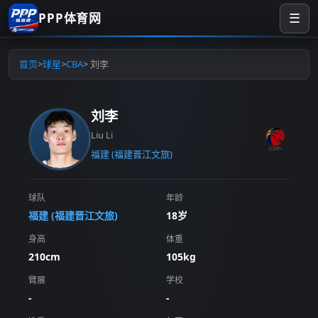
PPP体育网
☰
首页
>
球星
>
CBA
> 刘李
刘李
Liu Li
福建 (福建晋江文旅)
球队
年龄
福建 (福建晋江文旅)
18岁
身高
体重
210cm
105kg
臂展
学校
-
-