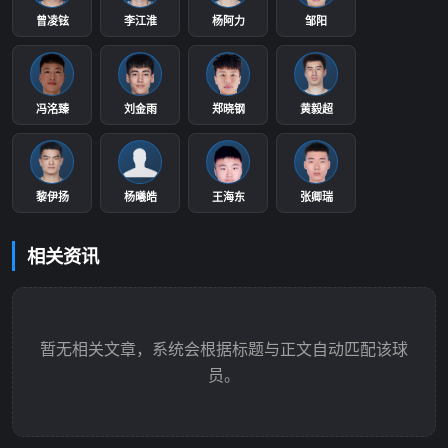
曾凌铉
李江淮
杨阿力
邹阳
冯洺臻
刘金雨
郑晓钢
黄毅超
黎伊扬
杨曦皓
王海东
张卿瑞
相关资讯
暂无相关文章，系统会根据标题与正文自动匹配该球
员。