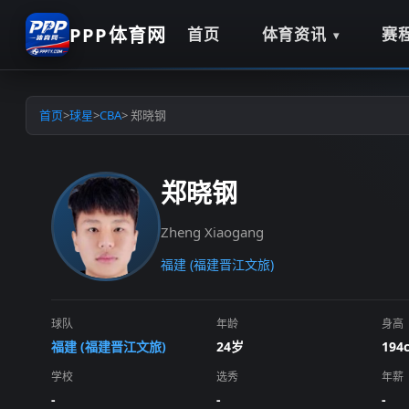
PPP体育网
首页
体育资讯
赛
首页
>
球星
>
CBA
> 郑晓钢
郑晓钢
Zheng Xiaogang
福建 (福建晋江文旅)
球队
年龄
身高
福建 (福建晋江文旅)
24岁
194
学校
选秀
年薪
-
-
-