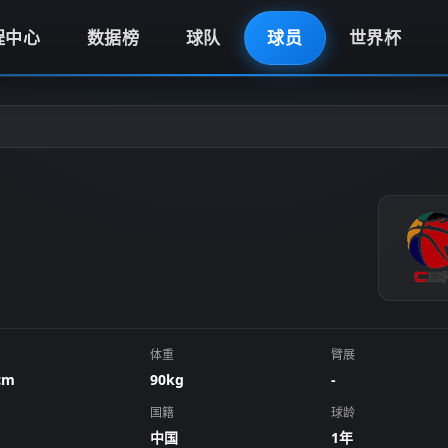
程中心
数据榜
球队
球员
世界杯
体重
臂展
cm
90kg
-
国籍
球龄
中国
1年