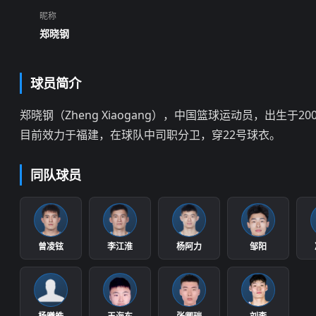
昵称
郑晓钢
球员简介
郑晓钢（Zheng Xiaogang），中国篮球运动员，出生于2
目前效力于福建，在球队中司职分卫，穿22号球衣。
同队球员
曾凌铉
李江淮
杨阿力
邹阳