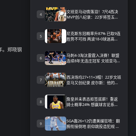
就入总决赛
文班亚马动情落泪！7尺4西决
4
MVP创八纪录：22岁将签五年
3.03亿顶薪
尼克斯东冠概率升87% 已取9连
5
胜势不可挡 两波18-0球迷高呼
横扫
1年。郑晓钢
马刺4-3淘汰雷霆入决赛！联盟
6
连续8年无连庄冠军 文班亚马泪
洒当场 附比赛数据战报｜录像
回放
西决场均27+11+3帽！22岁文班
7
亚马又创纪录 皮尔斯：他的时
代来临
詹皇并未表态拒签底薪！重返
8
骑士概率24% 想赢球言论系坐
等湖骑补强
SGA轰26+12仍遭美媒狂喷：翻
9
腕衔接倒地 前仰跳投造犯规 假
摔者