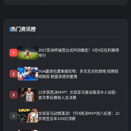
热门资讯榜
2027亚洲杯抽签仪式时间确定！5月9日在利雅得
1
举行
SGA赢球也遭美媒狂喷：多次无对抗倒地 招牌前
2
倾跳投 联盟该感到羞愧
22岁获西决MVP！文班亚马激动落泪令人动容：
3
首次季后赛就入总决赛
文班亚马动情落泪！7尺4西决MVP创八纪录：22
4
岁将签五年3.03亿顶薪