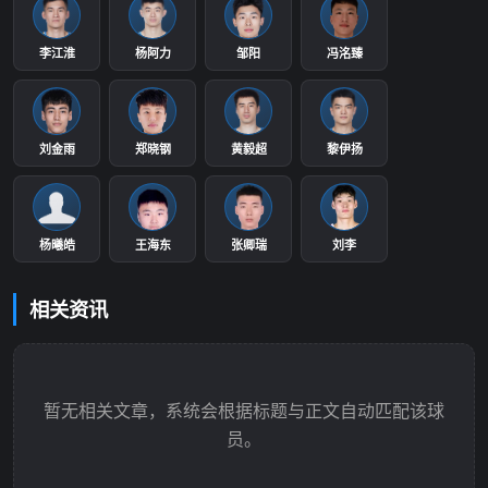
李江淮
杨阿力
邹阳
冯洺臻
刘金雨
郑晓钢
黄毅超
黎伊扬
杨曦皓
王海东
张卿瑞
刘李
相关资讯
暂无相关文章，系统会根据标题与正文自动匹配该球
员。