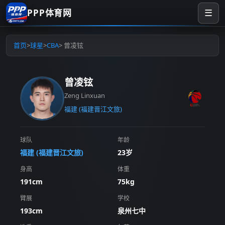
PPP体育网
☰
首页
>
球星
>
CBA
> 曾凌铉
曾凌铉
Zeng Linxuan
福建 (福建晋江文旅)
球队
年龄
福建 (福建晋江文旅)
23岁
身高
体重
191cm
75kg
臂展
学校
193cm
泉州七中