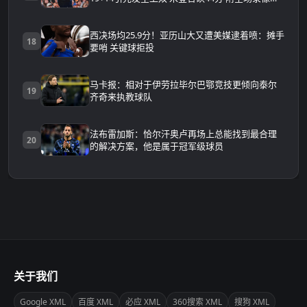
放
西决场均25.9分！亚历山大又遭美媒逮着喷：摊手
18
要哨 关键球拒投
马卡报：相对于伊劳拉毕尔巴鄂竞技更倾向泰尔
19
齐奇来执教球队
法布雷加斯：恰尔汗奥卢再场上总能找到最合理
20
的解决方案，他是属于冠军级球员
关于我们
Google XML
百度 XML
必应 XML
360搜索 XML
搜狗 XML