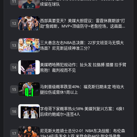
11
续留在球队
西部真要变天？美媒大胆提议：雷霆休赛期该“打
12
劫”詹姆斯，MVP+顶级防守+老詹控场，这画面太
可怕
三大悬念左右NBA总决赛：22岁文班亚马无惧大
13
场面？尼克斯延续神准三分？
美媒晒哈腾犯规动作：扯头发 拉胳膊 搂腰 拉手臂
14
熊抱！裁判视而不见
马刺晋级概率跌至40%：福克斯归期未定 哈珀大
15
腿拉伤或需休1周以上
字母哥下家概率热火58% 美媒列复兴方案：6换1
16
后续约鲍威尔+连签4人
尼克斯大胜骑士总分2-0！NBA东决战报：布伦森
17
19+14引先发全上双 米登合砍44分 附全场录像回