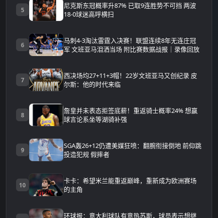
尼克斯东冠概率升87% 已取9连胜势不可挡 两波
5
18-0球迷高呼横扫
马刺4-3淘汰雷霆入决赛！联盟连续8年无连庄冠
6
军 文班亚马泪洒当场 附比赛数据战报｜录像回放
西决场均27+11+3帽！22岁文班亚马又创纪录 皮
7
尔斯：他的时代来临
詹皇并未表态拒签底薪！重返骑士概率24% 想赢
8
球言论系坐等湖骑补强
SGA轰26+12仍遭美媒狂喷：翻腕衔接倒地 前仰跳
9
投造犯规 假摔者
卡卡：希望米兰能重返巅峰，重新成为欧洲赛场
10
的主角
环球报：意大利球队有意热苏斯，球员表示想继