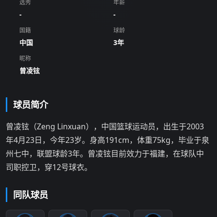
选秀
年薪
-
-
国籍
球龄
中国
3年
昵称
曾凌铉
球员简介
曾凌铉（Zeng Linxuan），中国篮球运动员，出生于2003
年4月23日，今年23岁。身高191cm，体重75kg，毕业于泉
州七中，联盟球龄3年。曾凌铉目前效力于福建，在球队中
司职控卫，穿12号球衣。
同队球员