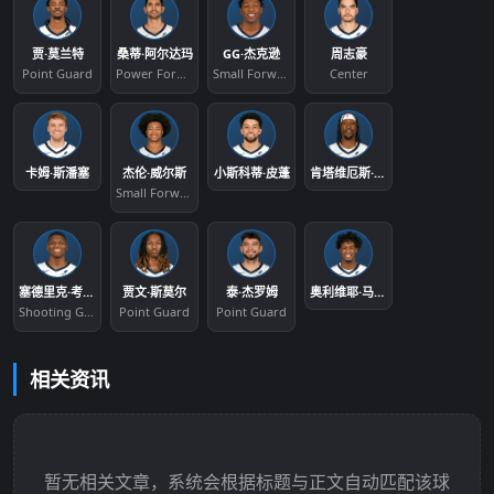
贾·莫兰特
桑蒂·阿尔达玛
GG·杰克逊
周志豪
Point Guard
Power Forward
Small Forward
Center
卡姆·斯潘塞
杰伦·威尔斯
小斯科蒂·皮蓬
肯塔维厄斯·卡德维尔·波普
Small Forward
塞德里克·考沃德
贾文·斯莫尔
泰·杰罗姆
奥利维耶·马克桑斯·普罗斯珀
Shooting Guard
Point Guard
Point Guard
相关资讯
暂无相关文章，系统会根据标题与正文自动匹配该球