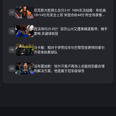
尼克斯大胜骑士总分2-0！NBA东决战报：布伦森
17
19+14引先发全上双 米登合砍44分 附全场录像回
放
西决场均25.9分！亚历山大又遭美媒逮着喷：摊手
18
要哨 关键球拒投
马卡报：相对于伊劳拉毕尔巴鄂竞技更倾向泰尔
19
齐奇来执教球队
法布雷加斯：恰尔汗奥卢再场上总能找到最合理
20
的解决方案，他是属于冠军级球员