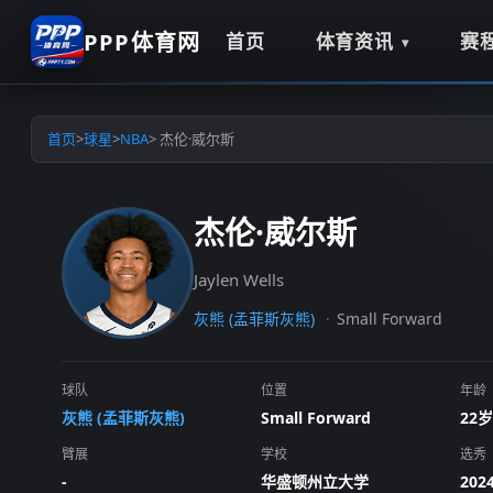
PPP体育网
首页
体育资讯
赛
首页
>
球星
>
NBA
> 杰伦·威尔斯
杰伦·威尔斯
Jaylen Wells
灰熊 (孟菲斯灰熊)
Small Forward
球队
位置
年龄
灰熊 (孟菲斯灰熊)
Small Forward
22岁
臂展
学校
选秀
-
华盛顿州立大学
20