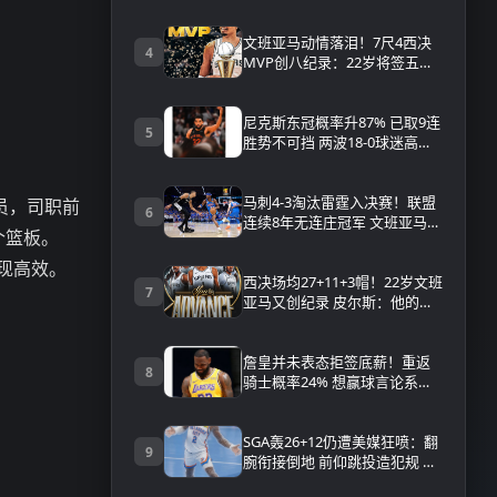
就入总决赛
文班亚马动情落泪！7尺4西决
4
MVP创八纪录：22岁将签五年
3.03亿顶薪
尼克斯东冠概率升87% 已取9连
5
胜势不可挡 两波18-0球迷高呼
横扫
马刺4-3淘汰雷霆入决赛！联盟
动员，司职前
6
连续8年无连庄冠军 文班亚马泪
个篮板。
洒当场 附比赛数据战报｜录像
回放
现高效。
西决场均27+11+3帽！22岁文班
7
亚马又创纪录 皮尔斯：他的时
代来临
詹皇并未表态拒签底薪！重返
8
骑士概率24% 想赢球言论系坐
等湖骑补强
SGA轰26+12仍遭美媒狂喷：翻
9
腕衔接倒地 前仰跳投造犯规 假
摔者