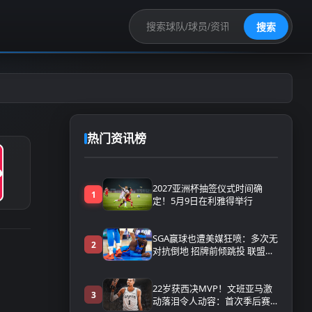
搜索
热门资讯榜
2027亚洲杯抽签仪式时间确
1
定！5月9日在利雅得举行
SGA赢球也遭美媒狂喷：多次无
2
对抗倒地 招牌前倾跳投 联盟该
感到羞愧
22岁获西决MVP！文班亚马激
3
动落泪令人动容：首次季后赛