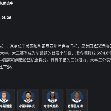
灰熊选中
-08-26
8月26日出生），家乡位于美国加利福尼亚州萨克拉门托，是美国篮球运
学。大三赛季成为华盛顿的首发小前锋，场均得到12.6分4.6
中距离和创造投篮机会得分。具有不错的三分潜力，大学三分表
性下滑。
姆·斯潘塞
小斯科蒂·皮蓬
肯塔维厄斯·卡德维尔·波普
塞德里克·考沃德
Shooting Guard