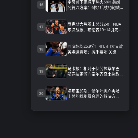
字母哥下家概率热火58% 美媒
16
列复兴方案：6换1后续约鲍威
尔+连签4人
尼克斯大胜骑士总分2-0！NBA
17
东决战报：布伦森19+14引先发
全上双 米登合砍44分 附全场录
像回放
西决场均25.9分！亚历山大又遭
18
美媒逮着喷：摊手要哨 关键球
拒投
马卡报：相对于伊劳拉毕尔巴
19
鄂竞技更倾向泰尔齐奇来执教
球队
法布雷加斯：恰尔汗奥卢再场
20
上总能找到最合理的解决方
案，他是属于冠军级球员