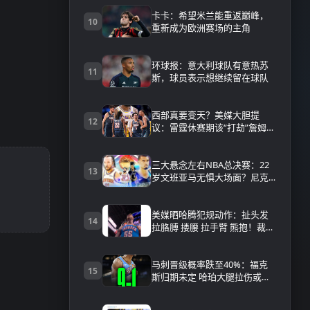
卡卡：希望米兰能重返巅峰，
10
重新成为欧洲赛场的主角
环球报：意大利球队有意热苏
11
斯，球员表示想继续留在球队
西部真要变天？美媒大胆提
12
议：雷霆休赛期该“打劫”詹姆
斯，MVP+顶级防守+老詹控
场，这画面太可怕
三大悬念左右NBA总决赛：22
13
岁文班亚马无惧大场面？尼克
斯延续神准三分？
美媒晒哈腾犯规动作：扯头发
14
拉胳膊 搂腰 拉手臂 熊抱！裁判
视而不见
马刺晋级概率跌至40%：福克
15
斯归期未定 哈珀大腿拉伤或需
休1周以上