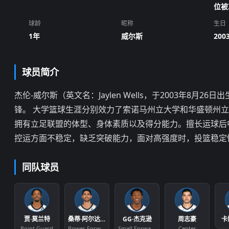
位被
球龄
昵称
生日
1年
威尔斯
2003
球员简介
杰伦-威尔斯（英文名：Jaylen Wells，于2003年
锋。 大学篮球生涯分别效力了索诺马州立大学和华盛顿州立大
拥有立足联盟的体型、身体素质以及得分能力。擅长运球后
控运方面不稳定，缺乏突破能力，面对高强度时，投篮稳定
同队球员
贾·莫兰特
桑蒂·阿尔达玛
GG·杰克逊
周志豪
卡
Point Guard
Power Forward
Small Forward
Center