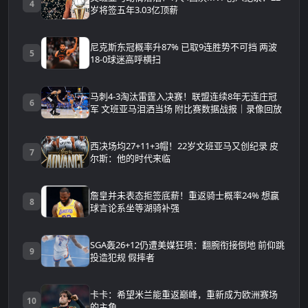
4
岁将签五年3.03亿顶薪
尼克斯东冠概率升87% 已取9连胜势不可挡 两波
5
18-0球迷高呼横扫
马刺4-3淘汰雷霆入决赛！联盟连续8年无连庄冠
6
军 文班亚马泪洒当场 附比赛数据战报｜录像回放
西决场均27+11+3帽！22岁文班亚马又创纪录 皮
7
尔斯：他的时代来临
詹皇并未表态拒签底薪！重返骑士概率24% 想赢
8
球言论系坐等湖骑补强
SGA轰26+12仍遭美媒狂喷：翻腕衔接倒地 前仰跳
9
投造犯规 假摔者
卡卡：希望米兰能重返巅峰，重新成为欧洲赛场
10
的主角