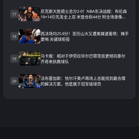
尼克斯大胜骑士总分2-0！NBA东决战报：布伦森
17
19+14引先发全上双 米登合砍44分 附全场录像回
放
西决场均25.9分！亚历山大又遭美媒逮着喷：摊手
18
要哨 关键球拒投
马卡报：相对于伊劳拉毕尔巴鄂竞技更倾向泰尔
19
齐奇来执教球队
法布雷加斯：恰尔汗奥卢再场上总能找到最合理
20
的解决方案，他是属于冠军级球员