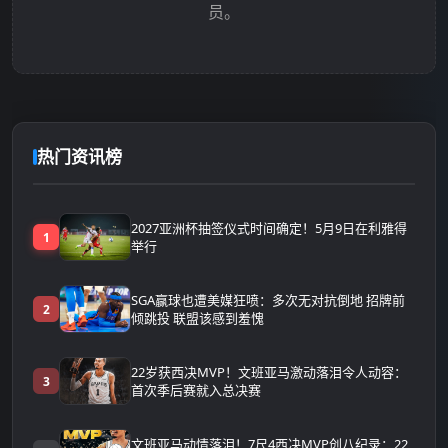
员。
热门资讯榜
2027亚洲杯抽签仪式时间确定！5月9日在利雅得
1
举行
SGA赢球也遭美媒狂喷：多次无对抗倒地 招牌前
2
倾跳投 联盟该感到羞愧
22岁获西决MVP！文班亚马激动落泪令人动容：
3
首次季后赛就入总决赛
文班亚马动情落泪！7尺4西决MVP创八纪录：22