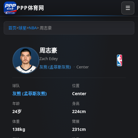
PPP体育网
☰
首页
>
球星
>
NBA
> 周志豪
周志豪
Zach Edey
灰熊 (孟菲斯灰熊)
Center
球队
位置
灰熊 (孟菲斯灰熊)
Center
年龄
身高
24岁
224cm
体重
臂展
138kg
231cm