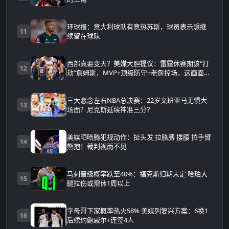
环球报：意大利球队有意热苏斯，球员表示想继
11
续留在球队
西部真要变天？美媒大胆提议：雷霆休赛期该“打
12
劫”詹姆斯，MVP+顶级防守+老詹控场，这画面太
可怕
三大悬念左右NBA总决赛：22岁文班亚马无惧大
13
场面？尼克斯延续神准三分？
美媒晒哈腾犯规动作：扯头发 拉胳膊 搂腰 拉手臂
14
熊抱！裁判视而不见
马刺晋级概率跌至40%：福克斯归期未定 哈珀大
15
腿拉伤或需休1周以上
字母哥下家概率热火58% 美媒列复兴方案：6换1
16
后续约鲍威尔+连签4人