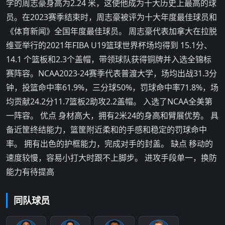
学的周志豪身高为2.24 米，这使他成为十大历史上最高的球
员。在2023赛季结束时，周志豪被评为十大年度最佳球员和
《体育新闻》全国年度最佳球员。 周志豪代表加拿大在拉脱
维亚举行的2021年FIBA U​​19篮球世界杯场均得到 15.1分、
14.1 个篮板和2.3个盖帽，带领球队获得铜牌并入选全锦标
赛阵容。NCAA2023-24赛季代表普渡大学，场均出战31.3分
钟，投篮命中率61.9%，三分球50%，罚球命中率71.8%，场
均贡献24.2分11.7篮板2助攻2.2盖帽。 入选了NCAA全美第
一阵容。 优点 身材高大，拥有2米24的身高和臂展优势。 具
备近筐终结能力，篮筐附近柔和的手感和稳定的罚球命中
率。 拥有出色的护框能力，完成对手的封盖。 缺点 移动的
速度较慢，容易小打大时跟不上脚步。 进攻手段单一，换防
能力有待提高
同队球员