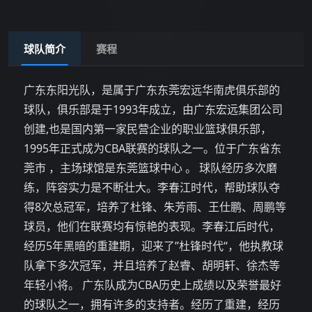
球队简介
赛程
广东东阳光队，是属于广东东莞宏远华南虎俱乐部的
球队，俱乐部是于1993年成立，由广东宏远集团公司
创建,也是国内第一家民营企业的职业篮球俱乐部，
1995年正式成为CBA联赛的球队之一。位于广东省东
莞市 ，主场球馆是东莞篮球中心 。 球队经历多次磨
练，阵容实力是不断壮大。李春江时代，帮助球队夺
得8次总冠军，培养了杜锋、朱芳雨、王仕鹏、周鹏等
球员，他们在联赛均有惊艳的表现。李春江后时代，
经历5年黑暗的重建期，迎来了”杜锋时代“，他执教球
队拿下多次冠军，并且培养了赵睿、胡明轩、徐杰等
年轻小将。 广东队成为CBA历史上成绩以及荣誉最好
的球队之一，拥有许多的支持者。经历了重建，经历