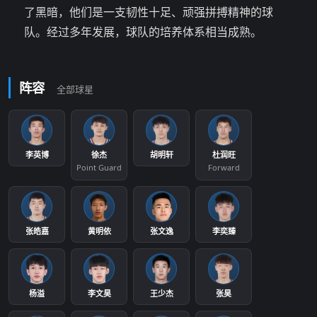
了黑暗，他们是一支韧性十足、顽强拼搏精神的球
队。经过多年发展，球队的培养体系相当成熟。
阵容
全部球星
李英博
徐杰
胡明轩
杜润旺
Point Guard
Forward
张皓嘉
黄明依
张文逸
李奕臻
杨溢
李文昊
王少杰
张昊