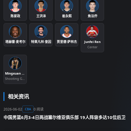
陈家政
王洪泽
崔永熙
焦泊乔
塔赫雷·麦考尔
特莱凡林·奎因
贾里德·萨林杰
Junfei Ren
Center
Mingxuan Hu
Shooting Guard
相关资讯
2026-06-02
0 阅读
CBA
中国男篮6月3-4日两战塞尔维亚俱乐部 19人阵容多达10位后卫