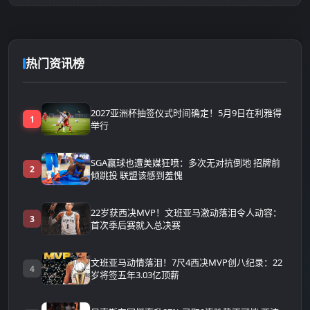
热门资讯榜
2027亚洲杯抽签仪式时间确定！5月9日在利雅得
1
举行
SGA赢球也遭美媒狂喷：多次无对抗倒地 招牌前
2
倾跳投 联盟该感到羞愧
22岁获西决MVP！文班亚马激动落泪令人动容：
3
首次季后赛就入总决赛
文班亚马动情落泪！7尺4西决MVP创八纪录：22
4
岁将签五年3.03亿顶薪