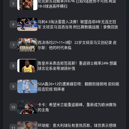
尼克斯东冠概率升87% 已取9连胜势不可挡 两波
5
18-0球迷高呼横扫
马刺4-3淘汰雷霆入决赛！联盟连续8年无连庄冠
6
军 文班亚马泪洒当场 附比赛数据战报｜录像回放
西决场均27+11+3帽！22岁文班亚马又创纪录 皮
7
尔斯：他的时代来临
詹皇并未表态拒签底薪！重返骑士概率24% 想赢
8
球言论系坐等湖骑补强
SGA轰26+12仍遭美媒狂喷：翻腕衔接倒地 前仰跳
9
投造犯规 假摔者
卡卡：希望米兰能重返巅峰，重新成为欧洲赛场
10
的主角
环球报：意大利球队有意热苏斯，球员表示想继
11