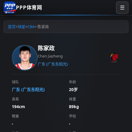
PPP体育网
☰
首页
>
球星
>
CBA
> 陈家政
陈家政
Chen Jiazheng
广东 (广东东阳光)
球队
年龄
广东 (广东东阳光)
20岁
身高
体重
194cm
89kg
臂展
学校
-
-