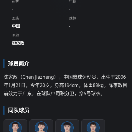
选秀
年薪
-
-
国籍
球龄
中国
-
昵称
陈家政
球员简介
陈家政（Chen Jiazheng），中国篮球运动员，出生于2006
年1月21日，今年20岁。身高194cm，体重89kg。陈家政目
前效力于广东，在球队中司职分卫，穿5号球衣。
同队球员