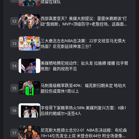
续留在球队
西部真要变天？美媒大胆提议：雷霆休赛期该“打
12
劫”詹姆斯，MVP+顶级防守+老詹控场，这画面太
可怕
三大悬念左右NBA总决赛：22岁文班亚马无惧大
13
场面？尼克斯延续神准三分？
美媒晒哈腾犯规动作：扯头发 拉胳膊 搂腰 拉手臂
14
熊抱！裁判视而不见
马刺晋级概率跌至40%：福克斯归期未定 哈珀大
15
腿拉伤或需休1周以上
字母哥下家概率热火58% 美媒列复兴方案：6换1
16
后续约鲍威尔+连签4人
尼克斯大胜骑士总分2-0！NBA东决战报：布伦森
17
19+14引先发全上双 米登合砍44分 附全场录像回