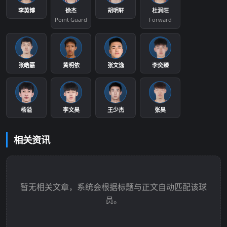
李英博
徐杰
胡明轩
杜润旺
Point Guard
Forward
张皓嘉
黄明依
张文逸
李奕臻
杨溢
李文昊
王少杰
张昊
相关资讯
暂无相关文章，系统会根据标题与正文自动匹配该球
员。