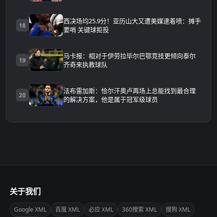
放
西决场均25.9分！亚历山大又遭美媒逮着喷：摊手
18
要哨 关键球拒投
马卡报：相对于伊劳拉毕尔巴鄂竞技更倾向泰尔
19
齐奇来执教球队
法布雷加斯：恰尔汗奥卢再场上总能找到最合理
20
的解决方案，他是属于冠军级球员
关于我们
Google XML
百度 XML
必应 XML
360搜索 XML
搜狗 XML