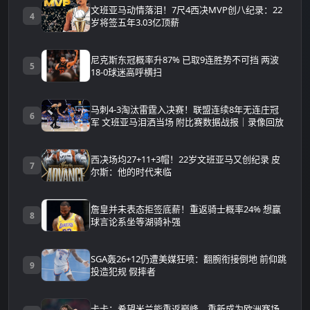
文班亚马动情落泪！7尺4西决MVP创八纪录：22
4
岁将签五年3.03亿顶薪
尼克斯东冠概率升87% 已取9连胜势不可挡 两波
5
18-0球迷高呼横扫
马刺4-3淘汰雷霆入决赛！联盟连续8年无连庄冠
6
军 文班亚马泪洒当场 附比赛数据战报｜录像回放
西决场均27+11+3帽！22岁文班亚马又创纪录 皮
7
尔斯：他的时代来临
詹皇并未表态拒签底薪！重返骑士概率24% 想赢
8
球言论系坐等湖骑补强
SGA轰26+12仍遭美媒狂喷：翻腕衔接倒地 前仰跳
9
投造犯规 假摔者
卡卡：希望米兰能重返巅峰，重新成为欧洲赛场