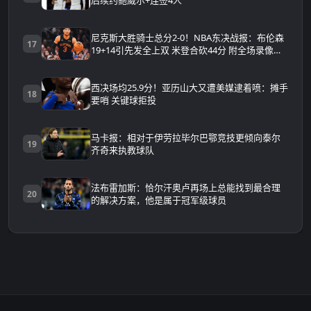
后续约鲍威尔+连签4人
尼克斯大胜骑士总分2-0！NBA东决战报：布伦森
17
19+14引先发全上双 米登合砍44分 附全场录像回
放
西决场均25.9分！亚历山大又遭美媒逮着喷：摊手
18
要哨 关键球拒投
马卡报：相对于伊劳拉毕尔巴鄂竞技更倾向泰尔
19
齐奇来执教球队
法布雷加斯：恰尔汗奥卢再场上总能找到最合理
20
的解决方案，他是属于冠军级球员