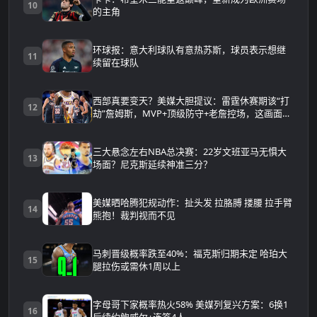
10
的主角
环球报：意大利球队有意热苏斯，球员表示想继
11
续留在球队
西部真要变天？美媒大胆提议：雷霆休赛期该“打
12
劫”詹姆斯，MVP+顶级防守+老詹控场，这画面太
可怕
三大悬念左右NBA总决赛：22岁文班亚马无惧大
13
场面？尼克斯延续神准三分？
美媒晒哈腾犯规动作：扯头发 拉胳膊 搂腰 拉手臂
14
熊抱！裁判视而不见
马刺晋级概率跌至40%：福克斯归期未定 哈珀大
15
腿拉伤或需休1周以上
字母哥下家概率热火58% 美媒列复兴方案：6换1
16