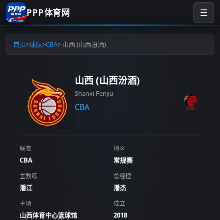
PPP体育网
☰
首页
>
球队
>
CBA
> 山西 (山西汾酒)
山西 (山西汾酒)
Shanxi Fenjiu
CBA
联赛
地区
CBA
常规赛
主教练
总经理
潘江
潘杰
主场
成立
山西体育中心篮球馆
2018