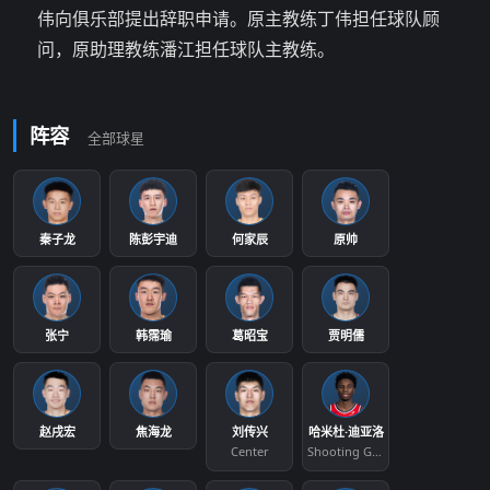
伟向俱乐部提出辞职申请。原主教练丁伟担任球队顾
问，原助理教练潘江担任球队主教练。
阵容
全部球星
秦子龙
陈彭宇迪
何家辰
原帅
张宁
韩霈瑜
葛昭宝
贾明儒
赵戌宏
焦海龙
刘传兴
哈米杜·迪亚洛
Center
Shooting Guard