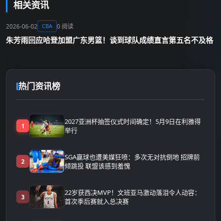
相关资讯
2026-06-02
0 阅读
CBA
朱芳雨回应哈登加盟广东男篮！谈到球队成绩直言第五名不及格
热门资讯榜
2027亚洲杯抽签仪式时间确定！5月9日在利雅得
1
举行
SGA赢球也遭美媒狂喷：多次无对抗倒地 招牌前
2
倾跳投 联盟该感到羞愧
22岁获西决MVP！文班亚马激动落泪令人动容：
3
首次季后赛就入总决赛