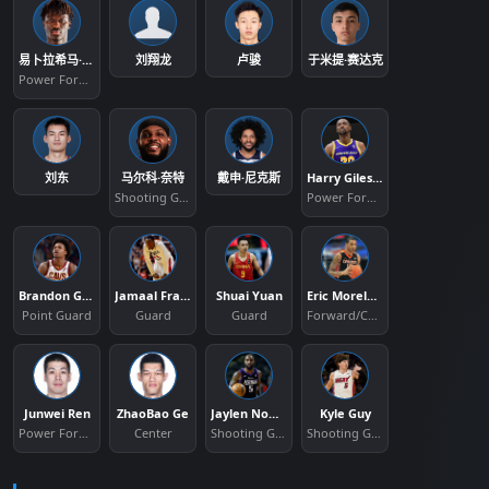
易卜拉希马·法耶
刘翔龙
卢骏
于米提·赛达克
Power Forward
刘东
马尔科·奈特
戴申·尼克斯
Harry Giles III
Shooting Guard
Power Forward
Brandon Goodwin
Jamaal Franklin
Shuai Yuan
Eric Moreland
Point Guard
Guard
Guard
Forward/Center
Junwei Ren
ZhaoBao Ge
Jaylen Nowell
Kyle Guy
Power Forward
Center
Shooting Guard
Shooting Guard