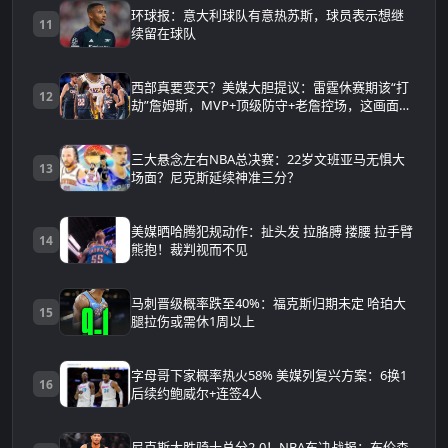
环球报：意大利球队有意热苏斯，球员表示想继
11
续留在球队
西部真要变天？美媒大胆提议：雷霆休赛期该“打
12
劫”詹姆斯，MVP+顶级防守+老詹控场，这画面太
可怕
三大悬念左右NBA总决赛：22岁文班亚马无惧大
13
场面？尼克斯延续神准三分？
美媒晒哈腾犯规动作：扯头发 拉胳膊 搂腰 拉手臂
14
熊抱！裁判视而不见
马刺晋级概率跌至40%：福克斯归期未定 哈珀大
15
腿拉伤或需休1周以上
字母哥下家概率热火58% 美媒列复兴方案：6换1
16
后续约鲍威尔+连签4人
尼克斯大胜骑士总分2-0！NBA东决战报：布伦森