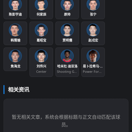
陈彭宇迪
何家辰
原帅
张宁
韩霈瑜
葛昭宝
贾明儒
赵戌宏
焦海龙
刘传兴
哈米杜·迪亚洛
易卜拉希马·法耶
Center
Shooting Guard
Power Forward
相关资讯
暂无相关文章，系统会根据标题与正文自动匹配该球
员。