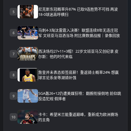
尼克斯东冠概率升87% 已取9连胜势不可挡 两波
5
18-0球迷高呼横扫
马刺4-3淘汰雷霆入决赛！联盟连续8年无连庄冠
6
军 文班亚马泪洒当场 附比赛数据战报｜录像回放
西决场均27+11+3帽！22岁文班亚马又创纪录 皮
7
尔斯：他的时代来临
詹皇并未表态拒签底薪！重返骑士概率24% 想赢
8
球言论系坐等湖骑补强
SGA轰26+12仍遭美媒狂喷：翻腕衔接倒地 前仰跳
9
投造犯规 假摔者
卡卡：希望米兰能重返巅峰，重新成为欧洲赛场
10
的主角