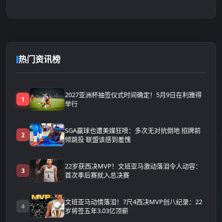
热门资讯榜
2027亚洲杯抽签仪式时间确定！5月9日在利雅得
1
举行
SGA赢球也遭美媒狂喷：多次无对抗倒地 招牌前
2
倾跳投 联盟该感到羞愧
22岁获西决MVP！文班亚马激动落泪令人动容：
3
首次季后赛就入总决赛
文班亚马动情落泪！7尺4西决MVP创八纪录：22
4
岁将签五年3.03亿顶薪