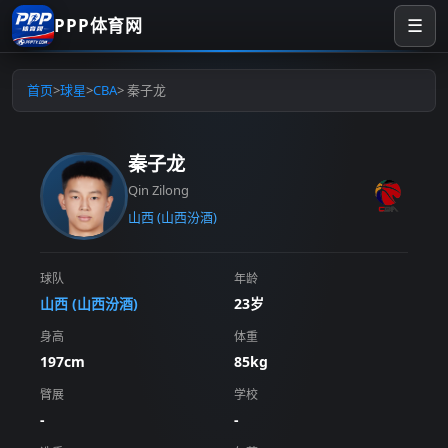
PPP体育网
☰
首页
>
球星
>
CBA
> 秦子龙
秦子龙
Qin Zilong
山西 (山西汾酒)
球队
年龄
山西 (山西汾酒)
23岁
身高
体重
197cm
85kg
臂展
学校
-
-