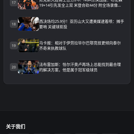
17
19+14引先发全上双 米登合砍44分 附全场录像回
放
西决场均25.9分！亚历山大又遭美媒逮着喷：摊手
18
要哨 关键球拒投
马卡报：相对于伊劳拉毕尔巴鄂竞技更倾向泰尔
19
齐奇来执教球队
法布雷加斯：恰尔汗奥卢再场上总能找到最合理
20
的解决方案，他是属于冠军级球员
关于我们