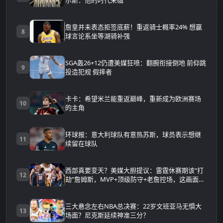
尔斯：他的时代来临
詹皇并未表态拒签底薪！重返骑士概率24% 想赢
8
球言论系坐等湖骑补强
SGA轰26+12仍遭美媒狂喷：翻腕衔接倒地 前仰跳
9
投造犯规 假摔者
卡卡：希望米兰能重返巅峰，重新成为欧洲赛场
10
的主角
环球报：意大利球队有意热苏斯，球员表示想继
11
续留在球队
西部真要变天？美媒大胆提议：雷霆休赛期该“打
12
劫”詹姆斯，MVP+顶级防守+老詹控场，这画面太
可怕
三大悬念左右NBA总决赛：22岁文班亚马无惧大
13
场面？尼克斯延续神准三分？