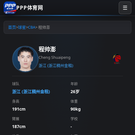
PPP体育网
☰
首页
>
球星
>
CBA
> 程帅澎
程帅澎
Cheng Shuaipeng
浙江 (浙江稠州金租)
球队
年龄
浙江 (浙江稠州金租)
26岁
身高
体重
191cm
90kg
臂展
学校
187cm
-