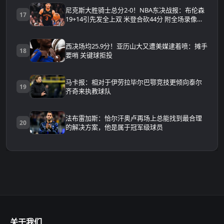
尼克斯大胜骑士总分2-0！NBA东决战报：布伦森
17
19+14引先发全上双 米登合砍44分 附全场录像回
放
西决场均25.9分！亚历山大又遭美媒逮着喷：摊手
18
要哨 关键球拒投
马卡报：相对于伊劳拉毕尔巴鄂竞技更倾向泰尔
19
齐奇来执教球队
法布雷加斯：恰尔汗奥卢再场上总能找到最合理
20
的解决方案，他是属于冠军级球员
关于我们