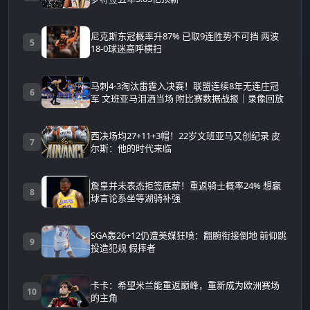
尼克斯东冠概率升87% 已取9连胜势不可挡 两波
5
18-0球迷高呼横扫
马刺4-3淘汰雷霆入决赛！联盟连续8年无连庄冠
6
军 文班亚马泪洒当场 附比赛数据战报｜录像回放
西决场均27+11+3帽！22岁文班亚马又创纪录 皮
7
尔斯：他的时代来临
詹皇并未表态拒签底薪！重返骑士概率24% 想赢
8
球言论系坐等湖骑补强
SGA轰26+12仍遭美媒狂喷：翻腕衔接倒地 前仰跳
9
投造犯规 假摔者
卡卡：希望米兰能重返巅峰，重新成为欧洲赛场
10
的主角