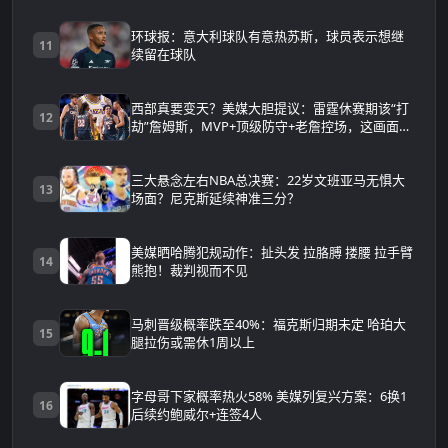
环球报：意大利球队有意热苏斯，球员表示想继
11
续留在球队
西部真要变天？美媒大胆提议：雷霆休赛期该“打
12
劫”詹姆斯，MVP+顶级防守+老詹控场，这画面太
可怕
三大悬念左右NBA总决赛：22岁文班亚马无惧大
13
场面？尼克斯延续神准三分？
美媒晒哈腾犯规动作：扯头发 拉胳膊 搂腰 拉手臂
14
熊抱！裁判视而不见
马刺晋级概率跌至40%：福克斯归期未定 哈珀大
15
腿拉伤或需休1周以上
字母哥下家概率热火58% 美媒列复兴方案：6换1
16
后续约鲍威尔+连签4人