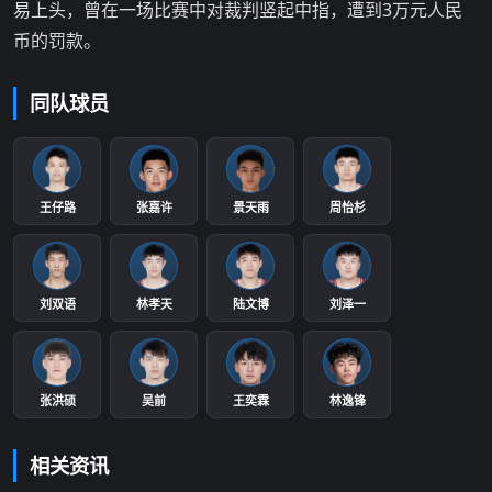
易上头，曾在一场比赛中对裁判竖起中指，遭到3万元人民
币的罚款。
同队球员
王仔路
张嘉许
景天雨
周怡杉
刘双语
林孝天
陆文博
刘泽一
张洪硕
吴前
王奕霖
林逸锋
相关资讯