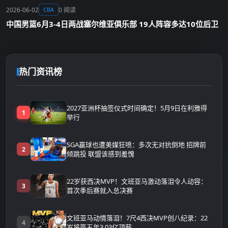
2026-06-02
0 阅读
CBA
中国男篮6月3-4日两战塞尔维亚俱乐部 19人阵容多达10位后卫
热门资讯榜
2027亚洲杯抽签仪式时间确定！5月9日在利雅得
1
举行
SGA赢球也遭美媒狂喷：多次无对抗倒地 招牌前
2
倾跳投 联盟该感到羞愧
22岁获西决MVP！文班亚马激动落泪令人动容：
3
首次季后赛就入总决赛
文班亚马动情落泪！7尺4西决MVP创八纪录：22
4
岁将签五年3.03亿顶薪