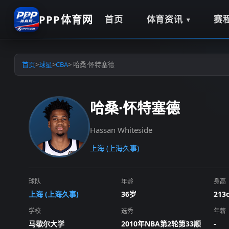
PPP体育网
首页
体育资讯
赛
首页
>
球星
>
CBA
> 哈桑·怀特塞德
哈桑·怀特塞德
Hassan Whiteside
上海 (上海久事)
球队
年龄
身高
上海 (上海久事)
36岁
213
学校
选秀
年薪
马歇尔大学
2010年NBA第2轮第33顺
-