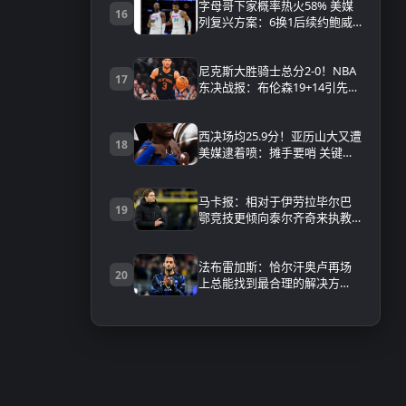
字母哥下家概率热火58% 美媒
16
列复兴方案：6换1后续约鲍威
尔+连签4人
尼克斯大胜骑士总分2-0！NBA
17
东决战报：布伦森19+14引先发
全上双 米登合砍44分 附全场录
像回放
西决场均25.9分！亚历山大又遭
18
美媒逮着喷：摊手要哨 关键球
拒投
马卡报：相对于伊劳拉毕尔巴
19
鄂竞技更倾向泰尔齐奇来执教
球队
法布雷加斯：恰尔汗奥卢再场
20
上总能找到最合理的解决方
案，他是属于冠军级球员