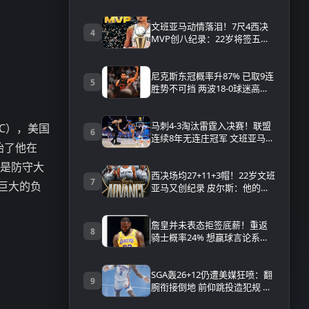
就入总决赛
文班亚马动情落泪！7尺4西决
4
MVP创八纪录：22岁将签五年
3.03亿顶薪
尼克斯东冠概率升87% 已取9连
5
胜势不可挡 两波18-0球迷高呼
横扫
马刺4-3淘汰雷霆入决赛！联盟
NC），美国
6
连续8年无连庄冠军 文班亚马泪
始了他在
洒当场 附比赛数据战报｜录像
回放
就是防守大
西决场均27+11+3帽！22岁文班
7
巨大的负
亚马又创纪录 皮尔斯：他的时
代来临
詹皇并未表态拒签底薪！重返
8
骑士概率24% 想赢球言论系坐
等湖骑补强
SGA轰26+12仍遭美媒狂喷：翻
9
腕衔接倒地 前仰跳投造犯规 假
摔者