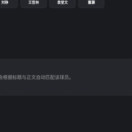
刘铮
王哲林
袁堂文
董灏
会根据标题与正文自动匹配该球员。