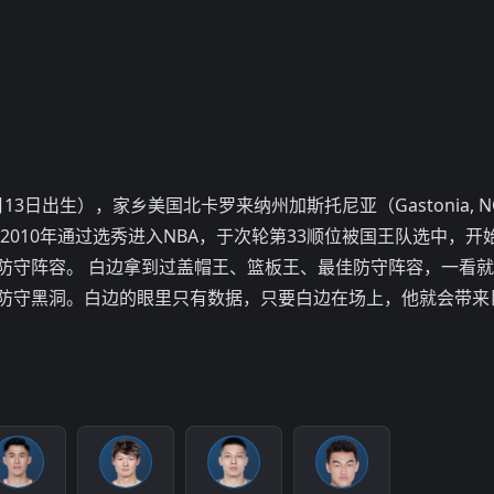
9年6月13日出生），家乡美国北卡罗来纳州加斯托尼亚（Gastonia, 
2010年通过选秀进入NBA，于次轮第33顺位被国王队选中，开
佳防守阵容。 白边拿到过盖帽王、篮板王、最佳防守阵容，一看
防守黑洞。白边的眼里只有数据，只要白边在场上，他就会带来