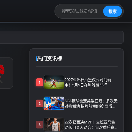
搜索
热门资讯榜
2027亚洲杯抽签仪式时间确
1
定！5月9日在利雅得举行
SGA赢球也遭美媒狂喷：多次无
2
对抗倒地 招牌前倾跳投 联盟该
感到羞愧
22岁获西决MVP！文班亚马激
3
动落泪令人动容：首次季后赛