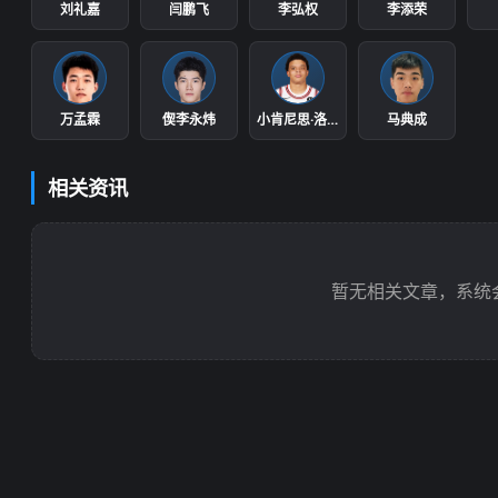
刘礼嘉
闫鹏飞
李弘权
李添荣
万孟霖
偰李永炜
小肯尼思·洛夫顿
马典成
相关资讯
暂无相关文章，系统