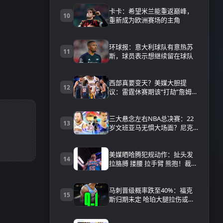
卡卡：希望米兰能重返巅峰，
10
重新成为欧洲赛场的主角
环球报：意大利球队有意热苏
11
斯，球员表示想继续留在球队
西部真要变天？美媒大胆提
12
议：雷霆休赛期该“打劫”詹姆
斯，MVP+顶级防守+老詹控
场，这画面太可怕
三大悬念左右NBA总决赛：22
13
岁文班亚马无惧大场面？尼克
斯延续神准三分？
美媒晒哈腾犯规动作：扯头发
14
拉胳膊 搂腰 拉手臂 熊抱！裁判
视而不见
马刺晋级概率跌至40%：福克
15
斯归期未定 哈珀大腿拉伤或需
休1周以上