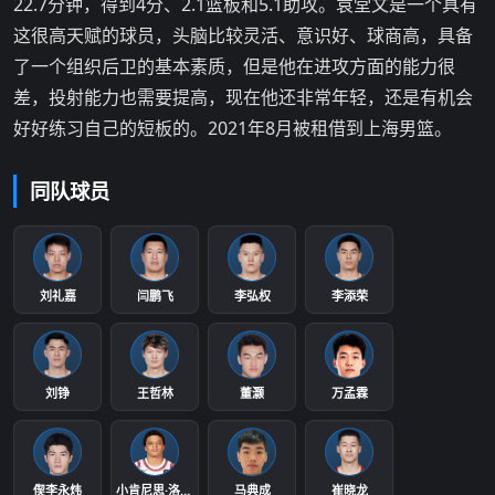
22.7分钟，得到4分、2.1篮板和5.1助攻。袁堂文是一个具有
这很高天赋的球员，头脑比较灵活、意识好、球商高，具备
了一个组织后卫的基本素质，但是他在进攻方面的能力很
差，投射能力也需要提高，现在他还非常年轻，还是有机会
好好练习自己的短板的。2021年8月被租借到上海男篮。
同队球员
刘礼嘉
闫鹏飞
李弘权
李添荣
刘铮
王哲林
董灏
万孟霖
偰李永炜
小肯尼思·洛夫顿
马典成
崔晓龙