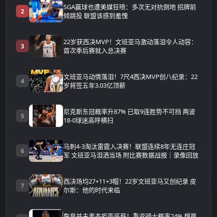
SGA赢球也遭美媒狂喷：多次无对抗倒地 招牌前
2
倾跳投 联盟该感到羞愧
22岁获西决MVP！文班亚马激动落泪令人动容：
3
首次季后赛就入总决赛
文班亚马动情落泪！7尺4西决MVP创八纪录：22
4
岁将签五年3.03亿顶薪
尼克斯东冠概率升87% 已取9连胜势不可挡 两波
5
18-0球迷高呼横扫
马刺4-3淘汰雷霆入决赛！联盟连续8年无连庄冠
6
军 文班亚马泪洒当场 附比赛数据战报｜录像回放
西决场均27+11+3帽！22岁文班亚马又创纪录 皮
7
尔斯：他的时代来临
詹皇并未表态拒签底薪！重返骑士概率24% 想赢