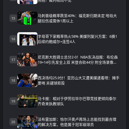
熊抱！裁判视而不见
马刺晋级概率跌至40%：福克斯归期未定 哈珀大
15
腿拉伤或需休1周以上
字母哥下家概率热火58% 美媒列复兴方案：6换1
16
后续约鲍威尔+连签4人
尼克斯大胜骑士总分2-0！NBA东决战报：布伦森
17
19+14引先发全上双 米登合砍44分 附全场录像回
放
西决场均25.9分！亚历山大又遭美媒逮着喷：摊手
18
要哨 关键球拒投
马卡报：相对于伊劳拉毕尔巴鄂竞技更倾向泰尔
19
齐奇来执教球队
法布雷加斯：恰尔汗奥卢再场上总能找到最合理
20
的解决方案，他是属于冠军级球员