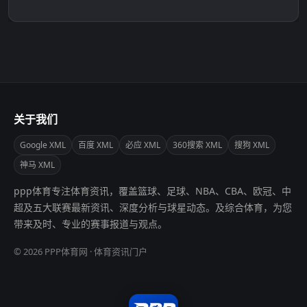
关于我们
Google XML
百度 XML
必应 XML
360搜索 XML
搜狗 XML
神马 XML
ppp体育专注体育资讯，覆盖篮球、足球、NBA、CBA、欧冠、中
超及五大联赛最新资讯、深度分析与球星动态。及综合体育，为您
带来及时、专业的赛事报道与观点。
© 2026 PPP体育网 · 体育资讯门户