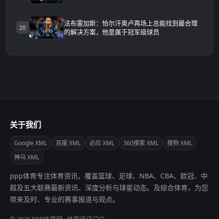
法布雷加斯：恰尔汗奥卢再场上总能找到最合理
20
的解决方案，他是属于冠军级球员
关于我们
Google XML
百度 XML
必应 XML
360搜索 XML
搜狗 XML
神马 XML
ppp体育专注体育资讯，覆盖篮球、足球、NBA、CBA、欧冠、中
超及五大联赛最新资讯、深度分析与球星动态。及综合体育，为您
带来及时、专业的赛事报道与观点。