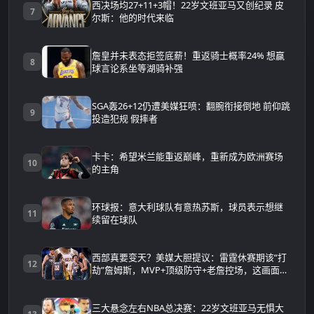
西决场均27+11+3帽！22岁文班亚马又创纪录 皮
7
尔斯：他的时代来临
詹皇并未表态拒签底薪！重返骑士概率24% 想赢
8
球言论系坐等湖骑补强
SGA轰26+12仍遭美媒狂喷：翻腕衔接倒地 前仰跳
9
投造犯规 假摔者
卡卡：希望米兰能重返巅峰，重新成为欧洲赛场
10
的主角
环球报：意大利球队有意热苏斯，球员表示想继
11
续留在球队
西部真要变天？美媒大胆提议：雷霆休赛期该“打
12
劫”詹姆斯，MVP+顶级防守+老詹控场，这画面太
可怕
三大悬念左右NBA总决赛：22岁文班亚马无惧大