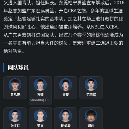
又进入国青队，担任队长。东莞柏宁男篮宣布解散后，2016
年赵睿加盟广东宏远男篮，开启CBA之旅。多年的篮球生涯
奠定了赵睿足够扎实的基本功，加之其在场上敢打敢拼的硬
朗球风和好胜心，他出道即被重用培养。从NBL进入CBA，
从广东男篮到打进国家队，经过几个赛季的磨练他逐渐成为
一名真正有能力担当大任的球员，是宏远重建三连冠王朝的
绝对功臣。
同队球员
曾凡博
方硕
雷蒙
范依铭
Shooting Guard
张才仁
姜文
陈盈骏
职闯