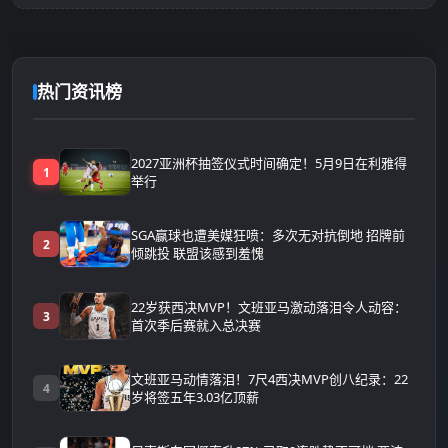
热门资讯榜
2027亚洲杯抽签仪式时间确定！5月9日在利雅得
1
举行
SGA赢球也遭美媒狂喷：多次无对抗倒地 招牌前
2
倾跳投 联盟该感到羞愧
22岁获西决MVP！文班亚马激动落泪令人动容：
3
首次季后赛就入总决赛
文班亚马动情落泪！7尺4西决MVP创八纪录：22
4
岁将签五年3.03亿顶薪