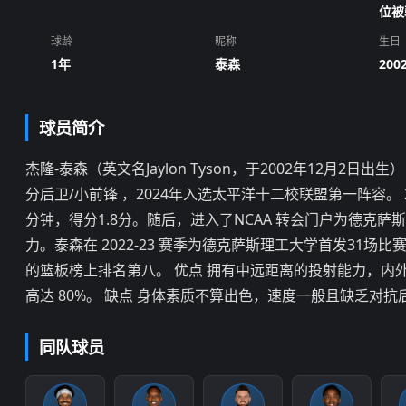
位被
球龄
昵称
生日
1年
泰森
2002
球员简介
杰隆-泰森（英文名Jaylon Tyson，于2002年12
分后卫/小前锋 ，2024年入选太平洋十二校联盟第一阵容。 
分钟，得分1.8分。随后，进入了NCAA 转会门户为德
力。泰森在 2022-23 赛季为德克萨斯理工大学首发31场
的篮板榜上排名第八。 优点 拥有中远距离的投射能力，内
高达 80%。 缺点 身体素质不算出色，速度一般且缺乏对
同队球员