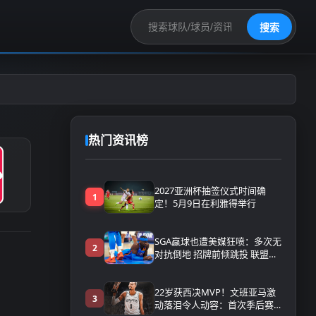
搜索
热门资讯榜
2027亚洲杯抽签仪式时间确
1
定！5月9日在利雅得举行
SGA赢球也遭美媒狂喷：多次无
2
对抗倒地 招牌前倾跳投 联盟该
感到羞愧
22岁获西决MVP！文班亚马激
3
动落泪令人动容：首次季后赛