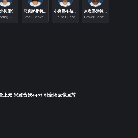
姆·梅里尔
马克斯·斯特鲁斯
小克雷格·波特
奈考恩·汤姆林
Shooting Guard
Small Forward
Point Guard
Power Forward
全上双 米登合砍44分 附全场录像回放