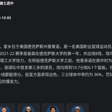
骑士选中
-12-02
月2日出生），家乡位于美国德克萨斯州普莱诺，是一名美国职业篮球运动
2021-22 赛季是泰森在德克萨斯大学的第一年，共出场8场，场均
克萨斯理工大学效力，在转投德克萨斯大学之前，他曾承诺在高中时
比赛，是球队中首发第三多的球员，场均得到10.7分和6.1个篮板。
外线都能得分。投篮方面表现出色，三分球命中率约为 36%，罚
抗后的爆发力。