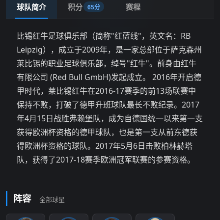
球队简介
积分
赛程
65分
比锡红牛足球俱乐部（简称"红蓝线"，英文名：RB
Leipzig），成立于2009年，是一家总部位于萨克森州
莱比锡的职业足球俱乐部，绰号"红牛"。前身由红牛
有限公司 (Red Bull GmbH)发起成立。 2016年开启德
甲时代，莱比锡红牛在2016-17赛季的前13场联赛中
保持不败，打破了德甲升班球队最长不败纪录。2017
年4月15日战胜弗赖堡队，成为自德国统一以来第一支
获得欧洲杯资格的德甲球队，也是第一支从前东德获
得欧洲杯资格的球队。2017年5月6日击败柏林赫塔
队，获得了2017-18赛季欧洲冠军联赛的参赛资格。
阵容
全部球星