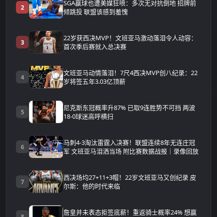
SGA赢球也遭美媒狂喷：多次无对抗倒地 招牌前
2
倾跳投 联盟该感到羞愧
22岁获西决MVP！文班亚马激动落泪令人动容：
3
首次季后赛就入总决赛
文班亚马动情落泪！7尺4西决MVP创八纪录：22
4
岁将签五年3.03亿顶薪
尼克斯东冠概率升87% 已取9连胜势不可挡 两波
5
18-0球迷高呼横扫
马刺4-3淘汰雷霆入决赛！联盟连续8年无连庄冠
6
军 文班亚马泪洒当场 附比赛数据战报｜录像回放
西决场均27+11+3帽！22岁文班亚马又创纪录 皮
7
尔斯：他的时代来临
詹皇并未表态拒签底薪！重返骑士概率24% 想赢
8