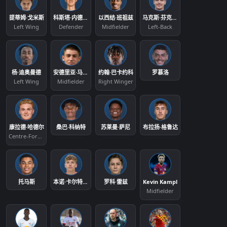
提蒂姆·戈米斯
科斯塔·内德尔科维奇
以西结·班祖兹
马克斯·芬克格拉菲
Left Wing
Defender
Midfielder
Left-Back
杨·迪奥曼德
安德里亚·马克西莫维奇
约翰·巴卡约科
罗慕洛
Left Wing
Midfielder
Right Winger
康拉德·哈德尔
桑巴·科纳特
苏莱曼·萨尼
布拉扬·格鲁达
Centre-Forward
托马斯
本诺·卡尔特弗莱特
罗科·雷兹
Kevin Kampl
Midfielder