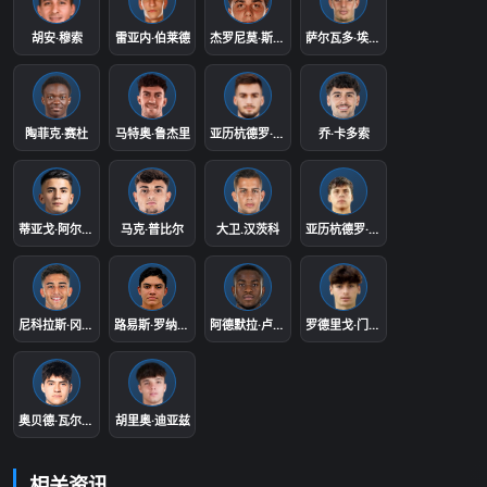
胡安·穆索
雷亚内·伯莱德
杰罗尼莫·斯皮纳
萨尔瓦多·埃斯奎维尔
陶菲克·赛杜
马特奥·鲁杰里
亚历杭德罗·巴埃纳
乔·卡多索
蒂亚戈·阿尔马达
马克·普比尔
大卫.汉茨科
亚历杭德罗·蒙塞拉特
尼科拉斯·冈萨雷斯
路易斯·罗纳尔多·纳赫拉·雷纳
阿德默拉·卢克曼
罗德里戈·门多萨
奥贝德·瓦尔加斯
胡里奥·迪亚兹
相关资讯