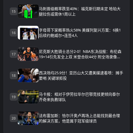
马刺晋级概率跌至40%：福克斯归期未定 哈珀大
15
腿拉伤或需休1周以上
字母哥下家概率热火58% 美媒列复兴方案：6换1
16
后续约鲍威尔+连签4人
尼克斯大胜骑士总分2-0！NBA东决战报：布伦森
17
19+14引先发全上双 米登合砍44分 附全场录像回
放
西决场均25.9分！亚历山大又遭美媒逮着喷：摊手
18
要哨 关键球拒投
马卡报：相对于伊劳拉毕尔巴鄂竞技更倾向泰尔
19
齐奇来执教球队
法布雷加斯：恰尔汗奥卢再场上总能找到最合理
20
的解决方案，他是属于冠军级球员