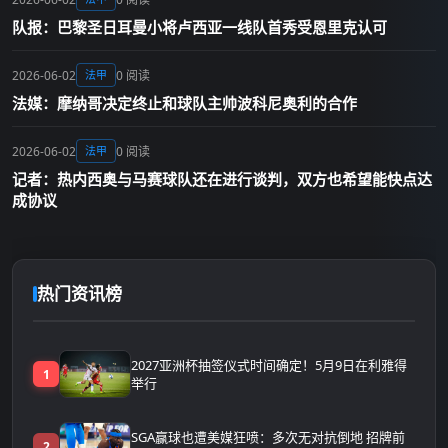
队报：巴黎圣日耳曼小将卢西亚一线队首秀受恩里克认可
2026-06-02
0 阅读
法甲
法媒：摩纳哥决定终止和球队主帅波科尼奥利的合作
2026-06-02
0 阅读
法甲
记者：热内西奥与马赛球队还在进行谈判，双方也希望能快点达
成协议
热门资讯榜
2027亚洲杯抽签仪式时间确定！5月9日在利雅得
1
举行
SGA赢球也遭美媒狂喷：多次无对抗倒地 招牌前
2