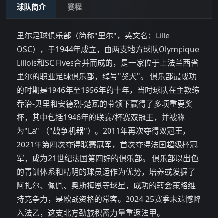
球队简介
赛程
里尔足球俱乐部（简称"里尔"，英文名：Lille
OSC），于1944年成立，由两支地方球队Olympique
Lillois和SC Fives合并而成的，是一家位于上法兰西省
里尔的职业足球俱乐部，绰号"獒犬"。 俱乐部最成功
的时期是1946年至1956年的十年，当时球队在主教练
乔治-贝里和安德烈-楚瓦的带领下赢得了多项重要奖
杯，其中包括1946年的联赛/杯赛双冠王，并被称
为"La" （"战争机器"）。2011年再次夺得双冠王，
2021年第四次夺得联赛冠军，首次夺得法国超级杯冠
军，成为21世纪法国第四好的俱乐部。 俱乐部以出色
的青训体系和精明的球员运作为优势，培养或发掘了
阿扎尔、佩佩、奥斯梅恩等球星，成功的转会策略维
持竞争力，是欧战资格的常客。2024-25赛季末遗憾降
入法乙，这支北方劲旅积蓄力量重返法甲。