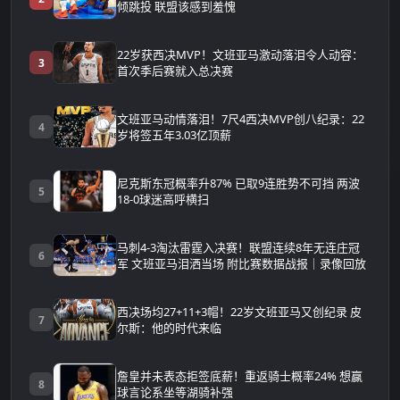
倾跳投 联盟该感到羞愧
22岁获西决MVP！文班亚马激动落泪令人动容：
3
首次季后赛就入总决赛
文班亚马动情落泪！7尺4西决MVP创八纪录：22
4
岁将签五年3.03亿顶薪
尼克斯东冠概率升87% 已取9连胜势不可挡 两波
5
18-0球迷高呼横扫
马刺4-3淘汰雷霆入决赛！联盟连续8年无连庄冠
6
军 文班亚马泪洒当场 附比赛数据战报｜录像回放
西决场均27+11+3帽！22岁文班亚马又创纪录 皮
7
尔斯：他的时代来临
詹皇并未表态拒签底薪！重返骑士概率24% 想赢
8
球言论系坐等湖骑补强