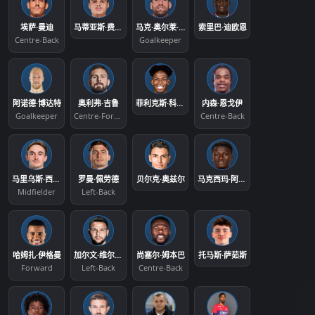
埃萨·曼迪
马蒂亚斯·费尔南德斯·帕尔多
马克·奥尔莱·卡兰德
索里巴·迪欧恩
Centre-Back
Goalkeeper
阿诺德·博达特
奥利弗·吉鲁
菲利克斯·科雷亚
内森·恩戈伊
Goalkeeper
Centre-Forward
Centre-Back
马里乌斯·西弗森·布罗霍尔姆
罗曼·佩劳德
贝尔克·奥兹尔
马克西玛·阿迪根·戈菲
Midfielder
Left-Back
哈姆扎·伊格曼
加尔文·维尔东克
尚塞尔·姆本巴
托马斯·萨茹斯
Forward
Left-Back
Centre-Back