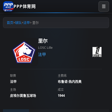
PPP体育网
☰
首页
>
球队
>
法甲
> 里尔
里尔
LOSC Lille
法甲
联赛
主教练
法甲
布鲁诺·热内西奥
主场
成立
皮埃尔莫鲁瓦球场
1944