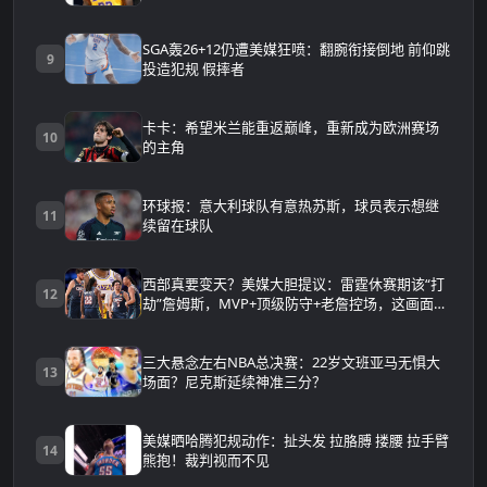
SGA轰26+12仍遭美媒狂喷：翻腕衔接倒地 前仰跳
9
投造犯规 假摔者
卡卡：希望米兰能重返巅峰，重新成为欧洲赛场
10
的主角
环球报：意大利球队有意热苏斯，球员表示想继
11
续留在球队
西部真要变天？美媒大胆提议：雷霆休赛期该“打
12
劫”詹姆斯，MVP+顶级防守+老詹控场，这画面太
可怕
三大悬念左右NBA总决赛：22岁文班亚马无惧大
13
场面？尼克斯延续神准三分？
美媒晒哈腾犯规动作：扯头发 拉胳膊 搂腰 拉手臂
14
熊抱！裁判视而不见