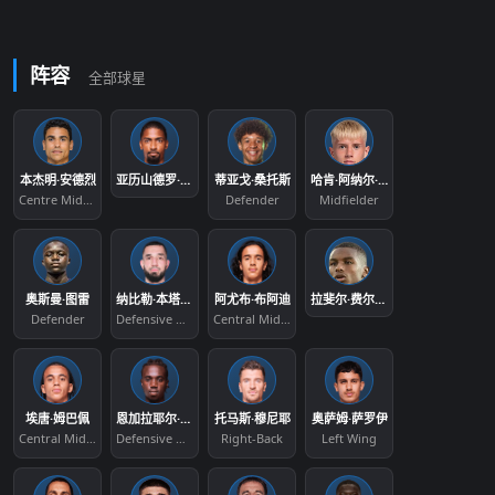
阵容
全部球星
本杰明·安德烈
亚历山德罗·维克托·德索扎·里贝罗
蒂亚戈·桑托斯
哈肯·阿纳尔·哈拉兹森
Centre Midfielder
Defender
Midfielder
奥斯曼·图雷
纳比勒·本塔莱布
阿尤布·布阿迪
拉斐尔·费尔南德斯
Defender
Defensive Midfield
Central Midfield
埃唐·姆巴佩
恩加拉耶尔·穆考
托马斯·穆尼耶
奥萨姆·萨罗伊
Central Midfield
Defensive Midfield
Right-Back
Left Wing