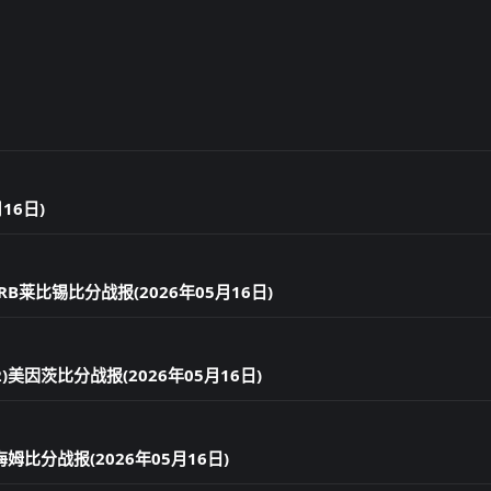
16日)
B莱比锡比分战报(2026年05月16日)
美因茨比分战报(2026年05月16日)
比分战报(2026年05月16日)