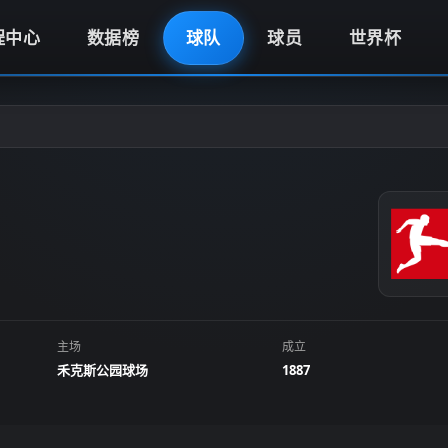
程中心
数据榜
球队
球员
世界杯
主场
成立
禾克斯公园球场
1887