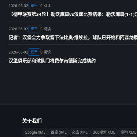
2026-06-02
0 阅读
德甲
【德甲联赛第34轮】勒沃库森vs汉堡比赛结果：勒沃库森(1-1)汉堡
2026-06-02
0 阅读
德甲
记者：汉堡全力争取留下法比奥·维埃拉，球队已开始和阿森纳
2026-06-02
0 阅读
德甲
汉堡俱乐部和球队门将费尔南德斯完成续约
关于我们
Google XML
百度 XML
必应 XML
360搜索 XML
搜狗 XML