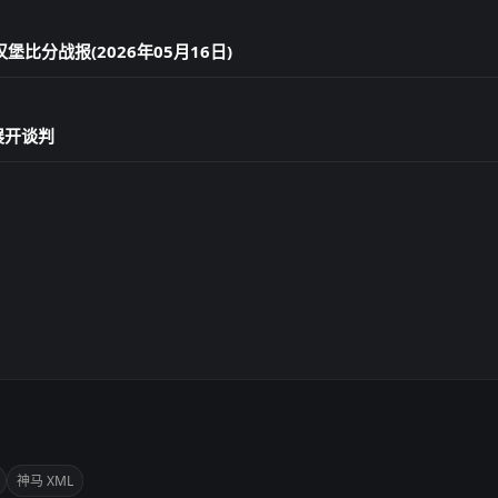
比分战报(2026年05月16日)
展开谈判
神马 XML