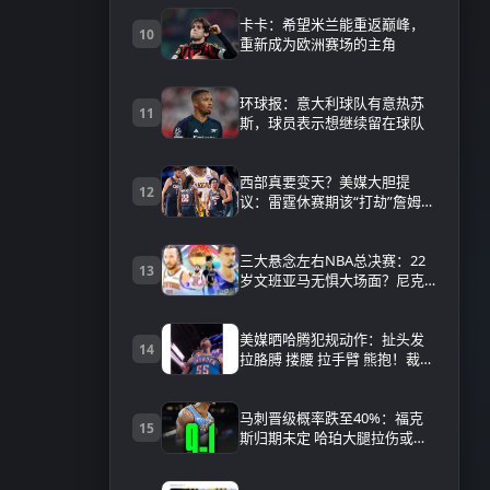
卡卡：希望米兰能重返巅峰，
10
重新成为欧洲赛场的主角
环球报：意大利球队有意热苏
11
斯，球员表示想继续留在球队
西部真要变天？美媒大胆提
12
议：雷霆休赛期该“打劫”詹姆
斯，MVP+顶级防守+老詹控
场，这画面太可怕
三大悬念左右NBA总决赛：22
13
岁文班亚马无惧大场面？尼克
斯延续神准三分？
美媒晒哈腾犯规动作：扯头发
14
拉胳膊 搂腰 拉手臂 熊抱！裁判
视而不见
马刺晋级概率跌至40%：福克
15
斯归期未定 哈珀大腿拉伤或需
休1周以上