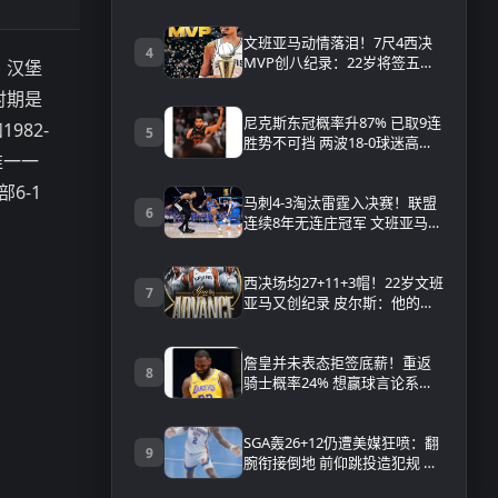
就入总决赛
文班亚马动情落泪！7尺4西决
4
MVP创八纪录：22岁将签五年
 汉堡
3.03亿顶薪
时期是
尼克斯东冠概率升87% 已取9连
982-
5
胜势不可挡 两波18-0球迷高呼
唯一一
横扫
6-1
马刺4-3淘汰雷霆入决赛！联盟
6
连续8年无连庄冠军 文班亚马泪
洒当场 附比赛数据战报｜录像
回放
西决场均27+11+3帽！22岁文班
7
亚马又创纪录 皮尔斯：他的时
代来临
詹皇并未表态拒签底薪！重返
8
骑士概率24% 想赢球言论系坐
等湖骑补强
SGA轰26+12仍遭美媒狂喷：翻
9
腕衔接倒地 前仰跳投造犯规 假
摔者