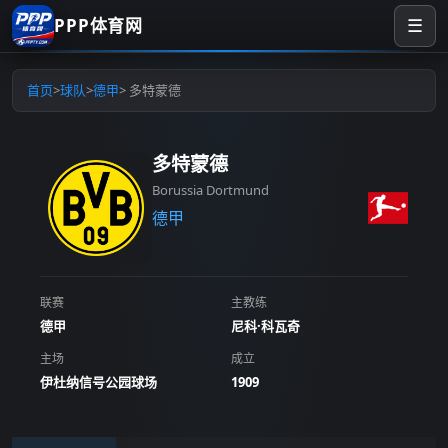
PPP体育网
☰
首页
>
球队
>
德甲
> 多特蒙德
多特蒙德
Borussia Dortmund
德甲
联赛
主教练
德甲
尼科·科瓦奇
主场
成立
伊杜纳信号公园球场
1909