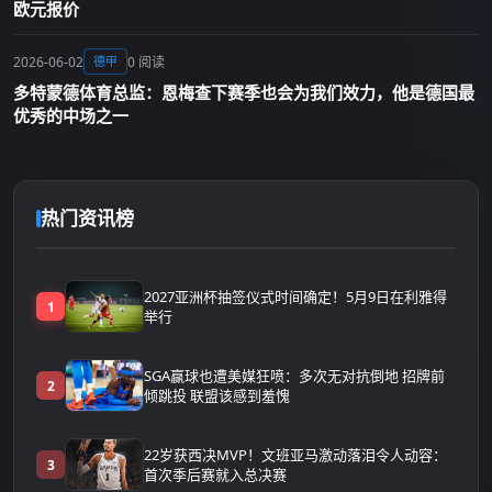
欧元报价
2026-06-02
0 阅读
德甲
多特蒙德体育总监：恩梅查下赛季也会为我们效力，他是德国最
优秀的中场之一
热门资讯榜
2027亚洲杯抽签仪式时间确定！5月9日在利雅得
1
举行
SGA赢球也遭美媒狂喷：多次无对抗倒地 招牌前
2
倾跳投 联盟该感到羞愧
22岁获西决MVP！文班亚马激动落泪令人动容：
3
首次季后赛就入总决赛