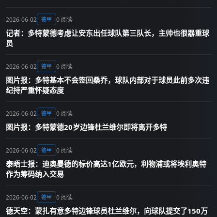
2026-06-02
0 阅读
德甲
记者：多特蒙德考虑让安东出任球队第三队长，主帅也很器重球
员
2026-06-02
0 阅读
德甲
图片报：多特基本不会签回桑乔，球队内部对于球员此前多次违
纪持严重怀疑态度
2026-06-02
0 阅读
德甲
图片报：多特蒙德20岁边锋杜兰维尔即将离开多特
2026-06-02
0 阅读
德甲
泰晤士报：迪奥曼德的标价高达1亿欧元，利物浦或将埃利奥特
作为筹码纳入交易
2026-06-02
0 阅读
德甲
德天空：蒙扎有意多特边锋球员杜兰维尔，向球队提交了150万