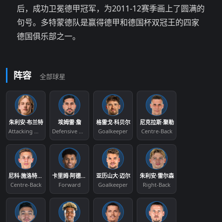
后，成功卫冕德甲冠军，为2011-12赛季画上了圆满的
句号。多特蒙德队是赢得德甲和德国杯双冠王的四家
德国俱乐部之一。
阵容
全部球星
朱利安·布兰特
埃姆雷·詹
格雷戈·科贝尔
尼克拉斯·聚勒
Attacking Midfield
Defensive Midfield
Goalkeeper
Centre-Back
尼科·施洛特贝克
卡里姆·阿德耶米
亚历山大·迈尔
朱利安·雷尔森
Centre-Back
Forward
Goalkeeper
Right-Back