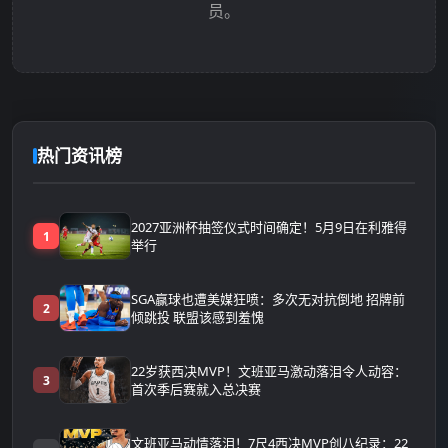
员。
热门资讯榜
2027亚洲杯抽签仪式时间确定！5月9日在利雅得
1
举行
SGA赢球也遭美媒狂喷：多次无对抗倒地 招牌前
2
倾跳投 联盟该感到羞愧
22岁获西决MVP！文班亚马激动落泪令人动容：
3
首次季后赛就入总决赛
文班亚马动情落泪！7尺4西决MVP创八纪录：22