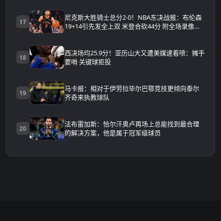
尼克斯大胜骑士总分2-0！NBA东决战报：布伦森
17
19+14引先发全上双 米登合砍44分 附全场录像回
放
西决场均25.9分！亚历山大又遭美媒逮着喷：摊手
18
要哨 关键球拒投
马卡报：相对于伊劳拉毕尔巴鄂竞技更倾向泰尔
19
齐奇来执教球队
法布雷加斯：恰尔汗奥卢再场上总能找到最合理
20
的解决方案，他是属于冠军级球员