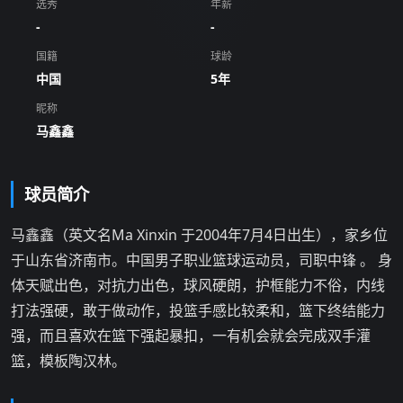
选秀
年薪
-
-
国籍
球龄
中国
5年
昵称
马鑫鑫
球员简介
马鑫鑫（英文名Ma Xinxin 于2004年7月4日出生），家乡位
于山东省济南市。中国男子职业篮球运动员，司职中锋 。 身
体天赋出色，对抗力出色，球风硬朗，护框能力不俗，内线
打法强硬，敢于做动作，投篮手感比较柔和，篮下终结能力
强，而且喜欢在篮下强起暴扣，一有机会就会完成双手灌
篮，模板陶汉林。