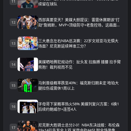
11
续留在球队
西部真要变天？美媒大胆提议：雷霆休赛期该“打
12
劫”詹姆斯，MVP+顶级防守+老詹控场，这画面太
可怕
三大悬念左右NBA总决赛：22岁文班亚马无惧大
13
场面？尼克斯延续神准三分？
美媒晒哈腾犯规动作：扯头发 拉胳膊 搂腰 拉手臂
14
熊抱！裁判视而不见
马刺晋级概率跌至40%：福克斯归期未定 哈珀大
15
腿拉伤或需休1周以上
字母哥下家概率热火58% 美媒列复兴方案：6换1
16
后续约鲍威尔+连签4人
尼克斯大胜骑士总分2-0！NBA东决战报：布伦森
17
19+14引先发全上双 米登合砍44分 附全场录像回