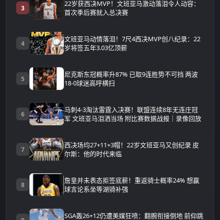
22岁获西决MVP！文班亚马激动落泪令人动容：
3
首次季后赛就入总决赛
文班亚马动情落泪！7尺4西决MVP创八纪录：22
4
岁将签五年3.03亿顶薪
尼克斯东冠概率升87% 已取9连胜势不可挡 两波
5
18-0球迷高呼横扫
马刺4-3淘汰雷霆入决赛！联盟连续8年无连庄冠
6
军 文班亚马泪洒当场 附比赛数据战报｜录像回放
西决场均27+11+3帽！22岁文班亚马又创纪录 皮
7
尔斯：他的时代来临
詹皇并未表态拒签底薪！重返骑士概率24% 想赢
8
球言论系坐等湖骑补强
SGA轰26+12仍遭美媒狂喷：翻腕衔接倒地 前仰跳