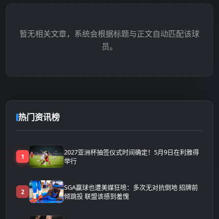
暂无相关文章，系统会根据标题与正文自动匹配该球
员。
热门资讯榜
2027亚洲杯抽签仪式时间确定！5月9日在利雅得
1
举行
SGA赢球也遭美媒狂喷：多次无对抗倒地 招牌前
2
倾跳投 联盟该感到羞愧