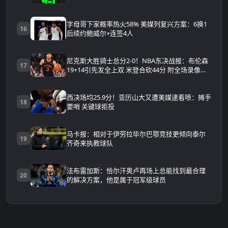
字母哥下家概率热火58% 美媒列复兴方案：6换1
16
后续约鲍威尔+连签4人
尼克斯大胜骑士总分2-0！NBA东决战报：布伦森
17
19+14引先发全上双 米登合砍44分 附全场录像回
放
西决场均25.9分！亚历山大又遭美媒逮着喷：摊手
18
要哨 关键球拒投
马卡报：相对于伊劳拉毕尔巴鄂竞技更倾向泰尔
19
齐奇来执教球队
法布雷加斯：恰尔汗奥卢再场上总能找到最合理
20
的解决方案，他是属于冠军级球员