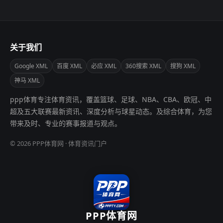
关于我们
Google XML
百度 XML
必应 XML
360搜索 XML
搜狗 XML
神马 XML
ppp体育专注体育资讯，覆盖篮球、足球、NBA、CBA、欧冠、中
超及五大联赛最新资讯、深度分析与球星动态。及综合体育，为您
带来及时、专业的赛事报道与观点。
© 2026 PPP体育网 · 体育资讯门户
PPP体育网