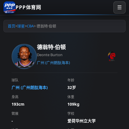
PPP体育网
☰
首页
>
球星
>
CBA
> 德翁特·伯顿
德翁特·伯顿
Deonte Burton
广州 (广州朗肽海本)
球队
年龄
广州 (广州朗肽海本)
32岁
身高
体重
193cm
109kg
臂展
学校
-
爱荷华州立大学