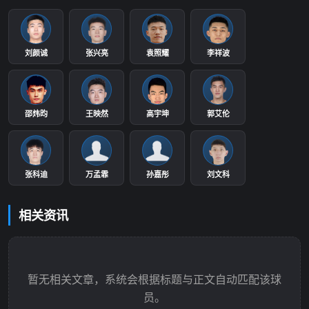
刘颜诚
张兴亮
袁照耀
李祥波
邵炜昀
王映然
高宇坤
郭艾伦
张科迪
万孟霏
孙嘉彤
刘文科
相关资讯
暂无相关文章，系统会根据标题与正文自动匹配该球
员。