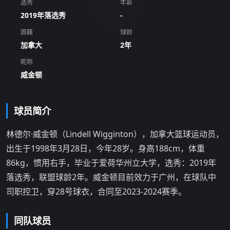
选秀
年薪
2019年落选秀
-
国籍
球龄
加拿大
2年
昵称
威金顿
球员简介
林德尔·威金顿（Lindell Wigginton），加拿大篮球运动员，
出生于1998年3月28日，今年28岁。身高188cm，体重
86kg，惯用右手，毕业于爱荷华州立大学，选秀：2019年
落选秀，联盟球龄2年。威金顿目前效力于广州，在球队中
司职控卫，穿28号球衣，合同至2023-2024赛季。
同队球员