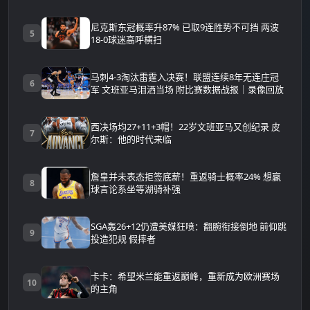
尼克斯东冠概率升87% 已取9连胜势不可挡 两波
5
18-0球迷高呼横扫
马刺4-3淘汰雷霆入决赛！联盟连续8年无连庄冠
6
军 文班亚马泪洒当场 附比赛数据战报｜录像回放
西决场均27+11+3帽！22岁文班亚马又创纪录 皮
7
尔斯：他的时代来临
詹皇并未表态拒签底薪！重返骑士概率24% 想赢
8
球言论系坐等湖骑补强
SGA轰26+12仍遭美媒狂喷：翻腕衔接倒地 前仰跳
9
投造犯规 假摔者
卡卡：希望米兰能重返巅峰，重新成为欧洲赛场
10
的主角