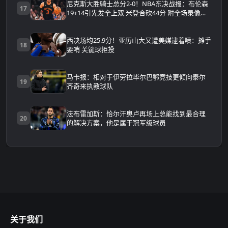
尼克斯大胜骑士总分2-0！NBA东决战报：布伦森
17
19+14引先发全上双 米登合砍44分 附全场录像回
放
西决场均25.9分！亚历山大又遭美媒逮着喷：摊手
18
要哨 关键球拒投
马卡报：相对于伊劳拉毕尔巴鄂竞技更倾向泰尔
19
齐奇来执教球队
法布雷加斯：恰尔汗奥卢再场上总能找到最合理
20
的解决方案，他是属于冠军级球员
关于我们