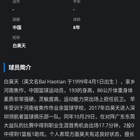
选秀
年薪
-
-
国籍
球龄
中国
8年
昵称
白昊天
球员简介
白昊天（英文名Bai Haotian 于1999年4月1日出生 ），家乡
河南焦作，中国篮球运动员，193的身高，86公斤体重身体
素质非常强硬，灵敏度高，运动能力突出场上担任后卫。 早
年受训于河南省焦作市业余篮球学校，2017年白昊天进入深
圳领航者篮球俱乐部一队。同年10月29日，在对阵广东东莞
大益队的比赛中得到职业生涯首秀机会出场17.7分钟，2投0
中得到1篮板1助攻。个人表现方面昊天有这良好状态，擅长