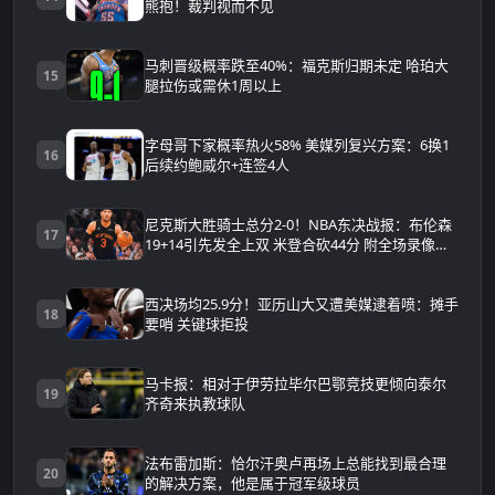
熊抱！裁判视而不见
马刺晋级概率跌至40%：福克斯归期未定 哈珀大
15
腿拉伤或需休1周以上
字母哥下家概率热火58% 美媒列复兴方案：6换1
16
后续约鲍威尔+连签4人
尼克斯大胜骑士总分2-0！NBA东决战报：布伦森
17
19+14引先发全上双 米登合砍44分 附全场录像回
放
西决场均25.9分！亚历山大又遭美媒逮着喷：摊手
18
要哨 关键球拒投
马卡报：相对于伊劳拉毕尔巴鄂竞技更倾向泰尔
19
齐奇来执教球队
法布雷加斯：恰尔汗奥卢再场上总能找到最合理
20
的解决方案，他是属于冠军级球员