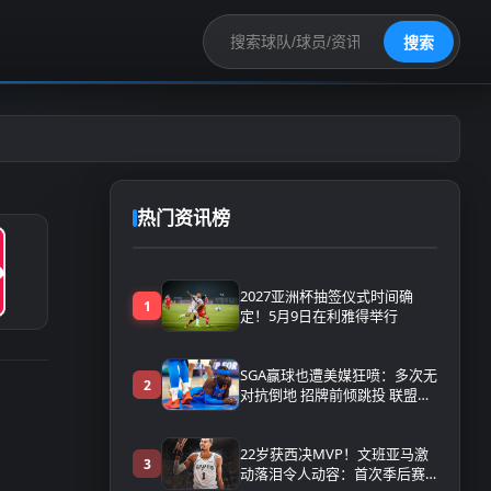
搜索
热门资讯榜
2027亚洲杯抽签仪式时间确
1
定！5月9日在利雅得举行
SGA赢球也遭美媒狂喷：多次无
2
对抗倒地 招牌前倾跳投 联盟该
感到羞愧
22岁获西决MVP！文班亚马激
3
动落泪令人动容：首次季后赛