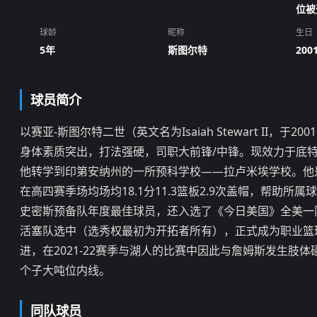
位被
球龄
昵称
生日
5年
斯图尔特
2001
球员简介
以赛亚-斯图尔特二世（英文名为Isaiah Stewart II
身体素质突出，打法强硬，司职大前锋/中锋。现效力于底
他转学到印第安纳州的一所预科学校——拉卢米埃学校。他是
在高四赛季场均场均18.1分11.3篮板2.9次盖帽，帮助
史密斯预备队年度最佳球员，还入选了《今日美国》全美一队和M
活塞队选中（选秀权最初为开拓者所有），正式成为职业篮
进，在2021-22赛季与湖人的比赛中因此与詹姆斯发生
个子大吨位内线。
同队球员