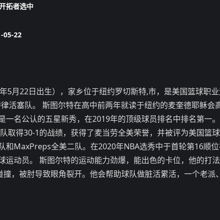
开拓者选中
-05-22
，于2001年5月22日出生），家乡位于纽约罗切斯特,市，是美国篮球职
特律活塞队。 斯图尔特在高中前两年就读于纽约的麦奎德耶稣会
一名公认的五星新秀，在2019年的顶级球员排名中排名第一
所属球队取得30-1的战绩，获得了麦当劳全美荣誉，并被评为美国篮
axPreps全美二队。在2020年NBA选秀中于首轮第16顺
球运动员。 斯图尔特的运动能力劲爆，能出色的卡位，他的打
肢体碰撞，被肘导致眼角裂开。他会帮助球队做脏活累活，一个老派