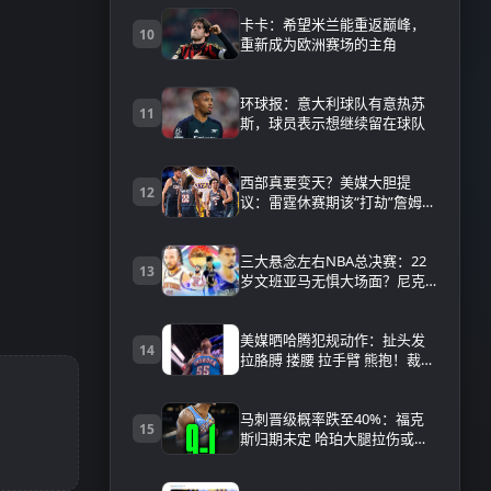
卡卡：希望米兰能重返巅峰，
10
重新成为欧洲赛场的主角
环球报：意大利球队有意热苏
11
斯，球员表示想继续留在球队
西部真要变天？美媒大胆提
12
议：雷霆休赛期该“打劫”詹姆
斯，MVP+顶级防守+老詹控
场，这画面太可怕
三大悬念左右NBA总决赛：22
13
岁文班亚马无惧大场面？尼克
斯延续神准三分？
美媒晒哈腾犯规动作：扯头发
14
拉胳膊 搂腰 拉手臂 熊抱！裁判
视而不见
马刺晋级概率跌至40%：福克
15
斯归期未定 哈珀大腿拉伤或需
休1周以上