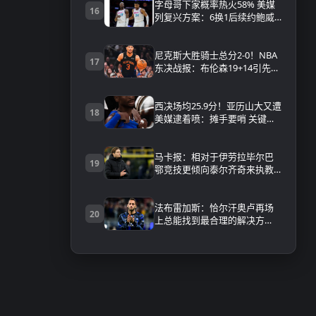
字母哥下家概率热火58% 美媒
16
列复兴方案：6换1后续约鲍威
尔+连签4人
尼克斯大胜骑士总分2-0！NBA
17
东决战报：布伦森19+14引先发
全上双 米登合砍44分 附全场录
像回放
西决场均25.9分！亚历山大又遭
18
美媒逮着喷：摊手要哨 关键球
拒投
马卡报：相对于伊劳拉毕尔巴
19
鄂竞技更倾向泰尔齐奇来执教
球队
法布雷加斯：恰尔汗奥卢再场
20
上总能找到最合理的解决方
案，他是属于冠军级球员