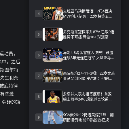
就入总决赛
文班亚马动情落泪！7尺4西决
4
MVP创八纪录：22岁将签五年
3.03亿顶薪
尼克斯东冠概率升87% 已取9连
5
胜势不可挡 两波18-0球迷高呼
横扫
马刺4-3淘汰雷霆入决赛！联盟
业运动员，
6
连续8年无连庄冠军 文班亚马泪
高中，之后
洒当场 附比赛数据战报｜录像
回放
。斯图尔特
西决场均27+11+3帽！22岁文班
7
球先生和奈
亚马又创纪录 皮尔斯：他的时
代来临
位被底特律
法有些激
詹皇并未表态拒签底薪！重返
8
骑士概率24% 想赢球言论系坐
、强硬的矮
等湖骑补强
SGA轰26+12仍遭美媒狂喷：翻
9
腕衔接倒地 前仰跳投造犯规 假
摔者