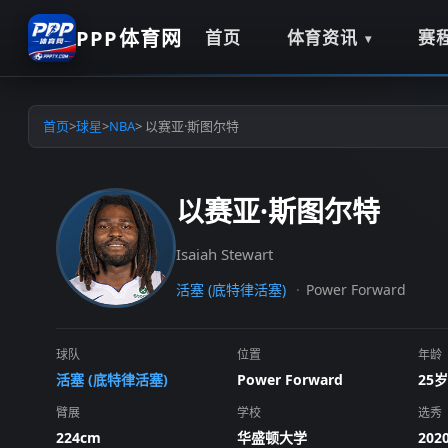
PPP体育网
首页
体育资讯
赛
首页
>
球星
>
NBA
> 以赛亚·斯图尔特
以赛亚·斯图尔特
Isaiah Stewart
活塞 (底特律活塞)
Power Forward
球队
位置
年龄
活塞 (底特律活塞)
Power Forward
25岁
臂展
学校
选秀
224cm
华盛顿大学
20