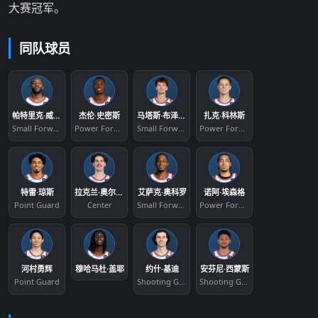
大赛冠军。
同队球员
帕特里克·威廉姆斯
杰伦·史密斯
马塔斯·布泽利斯
扎克·科林斯
Small Forward
Power Forward
Small Forward
Power Forward
特雷·琼斯
拉克兰·奥尔布里希
艾萨克·奥科罗
诺阿·埃森格
Point Guard
Center
Small Forward
Power Forward
河村勇辉
穆哈马杜·盖耶
约什·基迪
安芬尼·西蒙斯
Point Guard
Shooting Guard
Shooting Guard