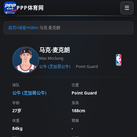
PPP体育网
☰
首页
>
球星
>
NBA
> 马克·麦克朗
马克·麦克朗
Mac Mcclung
公牛 (芝加哥公牛)
Point Guard
球队
位置
公牛 (芝加哥公牛)
Point Guard
年龄
身高
27岁
188cm
体重
臂展
84kg
-