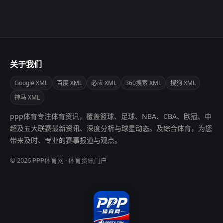
关于我们
Google XML
百度 XML
必应 XML
360搜索 XML
搜狗 XML
神马 XML
ppp体育专注体育资讯，覆盖篮球、足球、NBA、CBA、欧冠、中
超及五大联赛最新资讯、深度分析与球星动态。及综合体育，为您
带来及时、专业的赛事报道与观点。
© 2026 PPP体育网 · 体育资讯门户