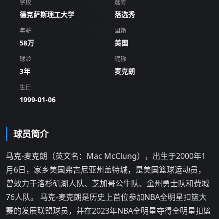
学校
选秀
德克萨斯理工大学
落选秀
年薪
国籍
58万
美国
球龄
昵称
3年
麦克朗
生日
1999-01-06
球员简介
马克-麦克朗（英文名：Mac McClung），出生于2000年1
月6日，家乡美国弗吉尼亚州盖特城，是美国篮球运动员，
曾效力于洛杉矶湖人队、芝加哥公牛队、金州勇士队和费城
76人队。 马克-麦克朗是历史上首位参加NBA全明星扣篮大
赛的发展联盟球员，并在2023年NBA全明星夺得全明星扣篮