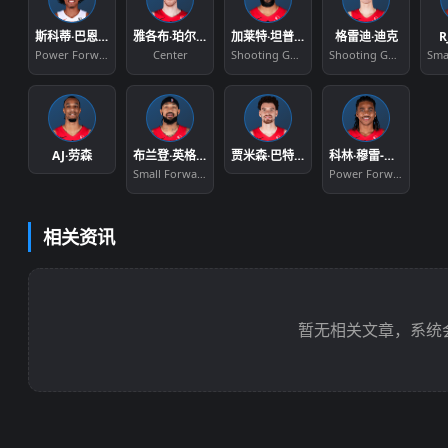
斯科蒂·巴恩斯
雅各布·珀尔特尔
加莱特·坦普尔
格雷迪·迪克
R
Power Forward
Center
Shooting Guard
Shooting Guard
AJ·劳森
布兰登·英格拉姆
贾米森·巴特尔
科林·穆雷-博伊尔斯
Small Forward
Power Forward
相关资讯
暂无相关文章，系统