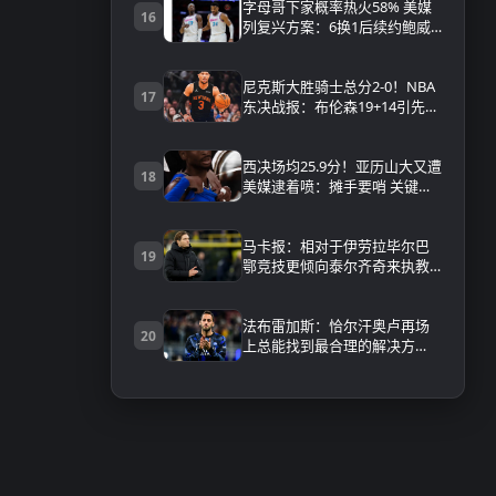
字母哥下家概率热火58% 美媒
16
列复兴方案：6换1后续约鲍威
尔+连签4人
尼克斯大胜骑士总分2-0！NBA
17
东决战报：布伦森19+14引先发
全上双 米登合砍44分 附全场录
像回放
西决场均25.9分！亚历山大又遭
18
美媒逮着喷：摊手要哨 关键球
拒投
马卡报：相对于伊劳拉毕尔巴
19
鄂竞技更倾向泰尔齐奇来执教
球队
法布雷加斯：恰尔汗奥卢再场
20
上总能找到最合理的解决方
案，他是属于冠军级球员