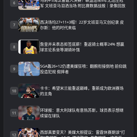
马刺4-3淘汰雷霆入决赛！联盟连续8年无连庄冠
6
军 文班亚马泪洒当场 附比赛数据战报｜录像回放
西决场均27+11+3帽！22岁文班亚马又创纪录 皮
7
尔斯：他的时代来临
詹皇并未表态拒签底薪！重返骑士概率24% 想赢
8
球言论系坐等湖骑补强
SGA轰26+12仍遭美媒狂喷：翻腕衔接倒地 前仰跳
9
投造犯规 假摔者
卡卡：希望米兰能重返巅峰，重新成为欧洲赛场
10
的主角
环球报：意大利球队有意热苏斯，球员表示想继
11
续留在球队
西部真要变天？美媒大胆提议：雷霆休赛期该“打
12