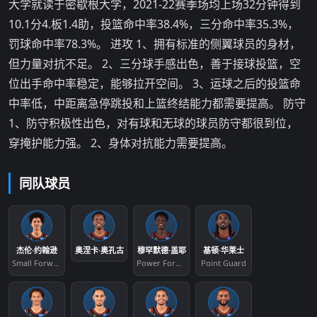
大学就读于密歇根大学，2021-22赛季场均上场32分钟得到
10.1分4.板1.4助，投篮命中率38.4%，三分命中率35.3%，
罚球命中率78.3%。 进攻 1、拥有标准的侧翼球员的身材，
但力量对抗不足。 2、三分球手感出色，善于接球投篮，空
位出手命中率稳定，能够拉开空间。 3、运球之后的投篮命
中率低，中距离急停跳投和上篮终结能力都需要提高。 防守
1、防守积极性出色，对有球和无球的球员防守都很到位，
穿掩护能力强。 2、身体对抗能力需要提高。
同队球员
杰伦·约翰逊
奥涅卡·奥孔古
穆罕默德·盖耶
基顿·华莱士
Small Forward
Power Forward
Point Guard