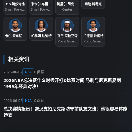
OG·阿奴诺比
米卡尔·布里奇斯
阿里尔·胡克波尔蒂
泰勒·科勒克
Small Forward
Small Forward
Center
卡尔·安东尼·唐斯
帕科姆·达迪特
乔丹·克拉克森
兰德里·沙梅特
Point Guard
Point Guard
相关资讯
2026-06-02
0 阅读
NBA
2026NBA总决赛什么时候开打&比赛时间 马刺与尼克斯复刻
1999年经典对决！
2026-06-02
0 阅读
NBA
总决赛情报员！索汉支招尼克斯防守前队友文班：他很容易体能
透支