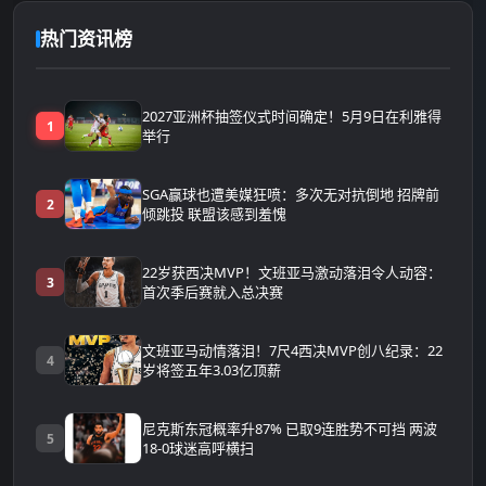
热门资讯榜
2027亚洲杯抽签仪式时间确定！5月9日在利雅得
1
举行
SGA赢球也遭美媒狂喷：多次无对抗倒地 招牌前
2
倾跳投 联盟该感到羞愧
22岁获西决MVP！文班亚马激动落泪令人动容：
3
首次季后赛就入总决赛
文班亚马动情落泪！7尺4西决MVP创八纪录：22
4
岁将签五年3.03亿顶薪
尼克斯东冠概率升87% 已取9连胜势不可挡 两波
5
18-0球迷高呼横扫