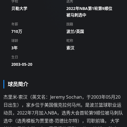
学校
选秀
贝勒大学
2022年NBA第1轮第9顺位
被马刺选中
年薪
国籍
710万
波兰/英国
球龄
昵称
3年
索汉
生日
2003-05-20
球员简介
杰里米-索汉（英文名：Jeremy Sochan，于2003年05月20
日出生），家乡位于美国俄克拉何马州。是波兰篮球职业运
动员，2022年7月加入NBA，选秀大会首轮第9顺位被马刺队
选中（选秀模板为贾里德-范德比尔特），司职前锋。 大学