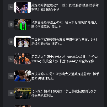
美媒晒哈腾犯规动作：扯头发 拉胳膊 搂腰 拉手臂
14
熊抱！裁判视而不见
马刺晋级概率跌至40%：福克斯归期未定 哈珀大
15
腿拉伤或需休1周以上
字母哥下家概率热火58% 美媒列复兴方案：6换1
16
后续约鲍威尔+连签4人
尼克斯大胜骑士总分2-0！NBA东决战报：布伦森
17
19+14引先发全上双 米登合砍44分 附全场录像回
放
西决场均25.9分！亚历山大又遭美媒逮着喷：摊手
18
要哨 关键球拒投
马卡报：相对于伊劳拉毕尔巴鄂竞技更倾向泰尔
19
齐奇来执教球队