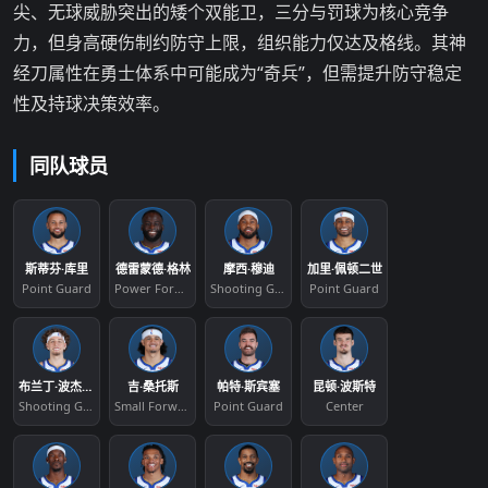
尖、无球威胁突出‌的矮个双能卫，三分与罚球为核心竞争
力，但身高硬伤制约防守上限，组织能力仅达及格线。其神
经刀属性在勇士体系中可能成为“奇兵”，但需提升防守稳定
性及持球决策效率。
同队球员
斯蒂芬·库里
德雷蒙德·格林
摩西·穆迪
加里·佩顿二世
Point Guard
Power Forward
Shooting Guard
Point Guard
布兰丁·波杰姆斯基
吉·桑托斯
帕特·斯宾塞
昆顿·波斯特
Shooting Guard
Small Forward
Point Guard
Center