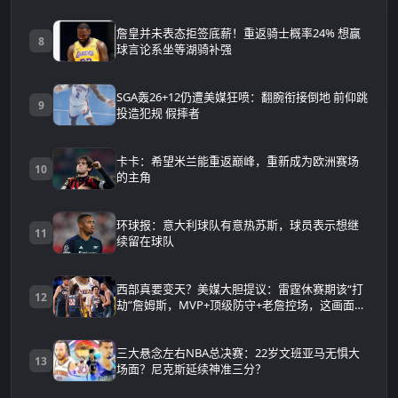
詹皇并未表态拒签底薪！重返骑士概率24% 想赢
8
球言论系坐等湖骑补强
SGA轰26+12仍遭美媒狂喷：翻腕衔接倒地 前仰跳
9
投造犯规 假摔者
卡卡：希望米兰能重返巅峰，重新成为欧洲赛场
10
的主角
环球报：意大利球队有意热苏斯，球员表示想继
11
续留在球队
西部真要变天？美媒大胆提议：雷霆休赛期该“打
12
劫”詹姆斯，MVP+顶级防守+老詹控场，这画面太
可怕
三大悬念左右NBA总决赛：22岁文班亚马无惧大
13
场面？尼克斯延续神准三分？