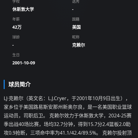
学校
选秀
休斯敦大学
-
年薪
国籍
42万
美国
球龄
昵称
-
克赖尔
生日
2001-10-09
球员简介
LJ·克赖尔（英文名：L.J.Cryer，于2001年10月9日出生），
家乡位于美国路易斯安那州新奥尔良，是一名美国职业篮球
运动员，司职后卫。 克赖尔效力于休斯敦大学，2024-25赛
季出战40场比赛，场均32.7分钟，得到15.7分2.4篮板2.0助
攻0.9抢断，三项命中率为41.1/42.4/89.5%。 克赖尔投射顶