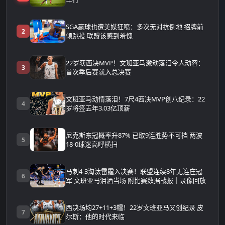
SGA赢球也遭美媒狂喷：多次无对抗倒地 招牌前
2
倾跳投 联盟该感到羞愧
22岁获西决MVP！文班亚马激动落泪令人动容：
3
首次季后赛就入总决赛
文班亚马动情落泪！7尺4西决MVP创八纪录：22
4
岁将签五年3.03亿顶薪
尼克斯东冠概率升87% 已取9连胜势不可挡 两波
5
18-0球迷高呼横扫
马刺4-3淘汰雷霆入决赛！联盟连续8年无连庄冠
6
军 文班亚马泪洒当场 附比赛数据战报｜录像回放
西决场均27+11+3帽！22岁文班亚马又创纪录 皮
7
尔斯：他的时代来临